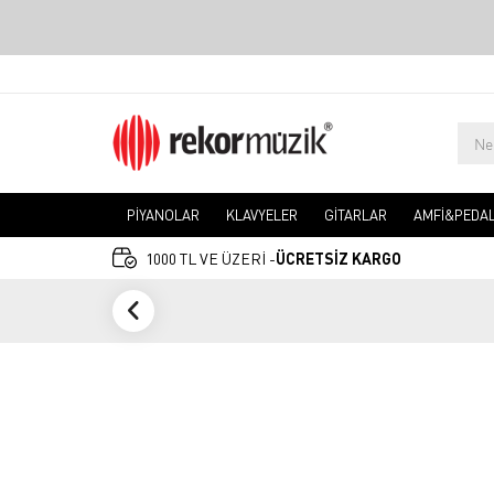
PİYANOLAR
KLAVYELER
GİTARLAR
AMFİ&PEDA
1000 TL VE ÜZERİ -
ÜCRETSİZ KARGO