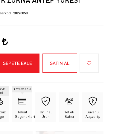
Barkod
20220858
0
SEPETE EKLE
SATIN AL
₺
VE
9
AYA VARAN
Rİ
tsiz
Taksit
Orijinal
Yetkili
Güvenli
go
Seçenekleri
Ürün
Satıcı
Alışveriş