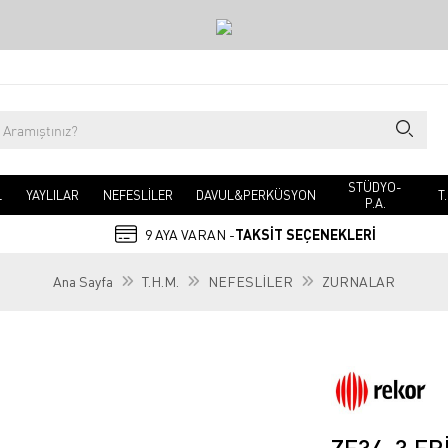
STÜDYO-
L
YAYLILAR
NEFESLİLER
DAVUL&PERKÜSYON
T
P.A.
9 AYA VARAN -
TAKSİT SEÇENEKLERİ
Ana Sayfa
T.H.M.
NEFESLİLER
ZURNALAR
ZE34-3 ER