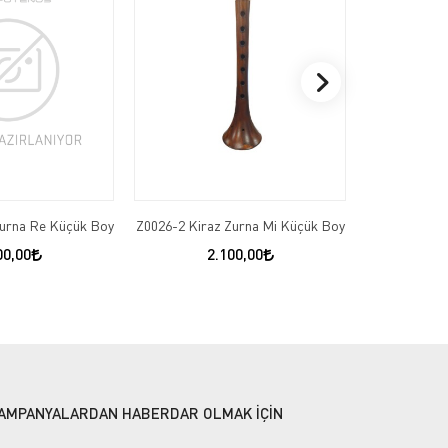
Zurna Re Küçük Boy
Z0026-2 Kiraz Zurna Mi Küçük Boy
Z050-1 Fa 
Şe
00,00
2.100,00
3
AMPANYALARDAN HABERDAR OLMAK İÇİN