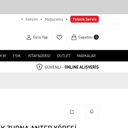
İletişim
Mağazamız
Teknik Servis
Giriş Yap
Sepetim
0
.H.M
T.SM.
KİTAP&DERGİ
OUTLET
MARKALAR
GÜVENLİ -
ONLINE ALIŞVERİŞ
IK ZURNA ANTEP YÖRESI