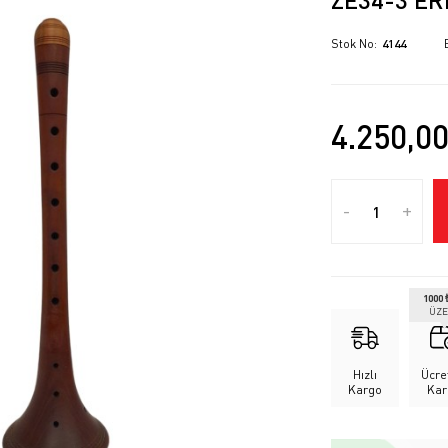
Stok No
4144
4.250,0
-
+
1000 
ÜZE
Hızlı
Ücre
Kargo
Kar