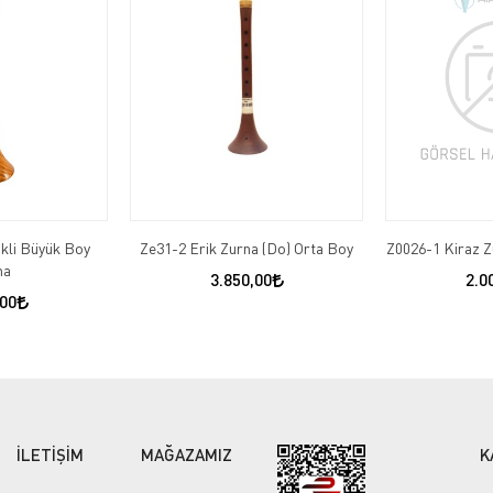
ikli Büyük Boy
Ze31-2 Erik Zurna (Do) Orta Boy
Z0026-1 Kiraz 
na
3.850,00
2.0
,00
İLETİŞİM
MAĞAZAMIZ
K