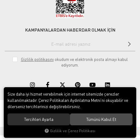
KAMPANYALARDAN HABERDAR OLMAK İÇİN
Gizlilik politikasını
okudum ve elektronik posta almayı kabul
ediyorum.
Size daha iyi hizmet verebilmek için internet sitemizde çerezler
kullanılmaktadır. Çerez Politikaları Aydınlatma Metni’ni okuyabilir ve
dilerseniz tercihlerinizi değiştirebilirsiniz.
© 2020
Rekor Müzik
. Tüm hakları saklıdır.
Tercihleri Ayarla
Tümünü Kabul Et
Gizlilik ve Çerez Politikası
®
Hipotenüs
Yeni Nesil E-Ticaret Sistemleri ile Hazırlanmıştır.