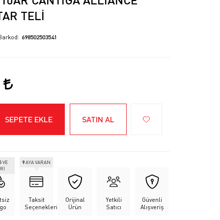
TAR TELI
Barkod
698502503541
2
SEPETE EKLE
SATIN AL
₺
VE
9
AYA VARAN
Rİ
tsiz
Taksit
Orijinal
Yetkili
Güvenli
go
Seçenekleri
Ürün
Satıcı
Alışveriş