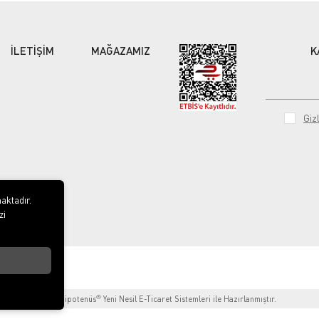
İLETİŞİM
MAĞAZAMIZ
K
Gizl
aktadır.
zi
®
Hipotenüs
Yeni Nesil E-Ticaret Sistemleri ile Hazırlanmıştır.