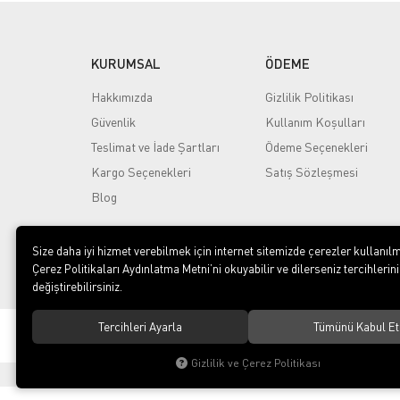
KURUMSAL
ÖDEME
Hakkımızda
Gizlilik Politikası
Güvenlik
Kullanım Koşulları
Teslimat ve İade Şartları
Ödeme Seçenekleri
Kargo Seçenekleri
Satış Sözleşmesi
Blog
Size daha iyi hizmet verebilmek için internet sitemizde çerezler kullanılm
Çerez Politikaları Aydınlatma Metni’ni okuyabilir ve dilerseniz tercihlerini
değiştirebilirsiniz.
Tercihleri Ayarla
Tümünü Kabul Et
© 2020
Rekor Müzik
. Tüm hakları saklıdır.
Gizlilik ve Çerez Politikası