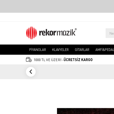
PİYANOLAR
KLAVYELER
GİTARLAR
AMFİ&PEDA
1000 TL VE ÜZERİ -
ÜCRETSİZ KARGO