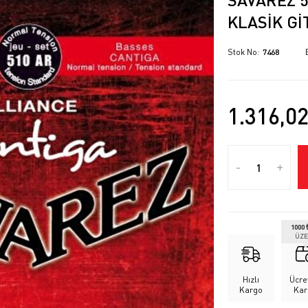
KLASIK GI
Stok No
7468
1.316,0
-
+
1000 
ÜZE
Hızlı
Ücre
Kargo
Kar