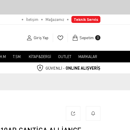
İletişim
Mağazamız
Teknik Servis
Giriş Yap
Sepetim
0
.H.M
T.SM.
KİTAP&DERGİ
OUTLET
MARKALAR
GÜVENLİ -
ONLINE ALIŞVERİŞ
510AR CANTIGA ALLIANCE