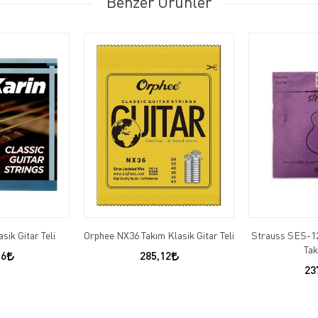
Benzer Ürünler
sik Gitar Teli
Orphee NX36 Takım Klasik Gitar Teli
Strauss SES-12
Tak
56
285,12
23