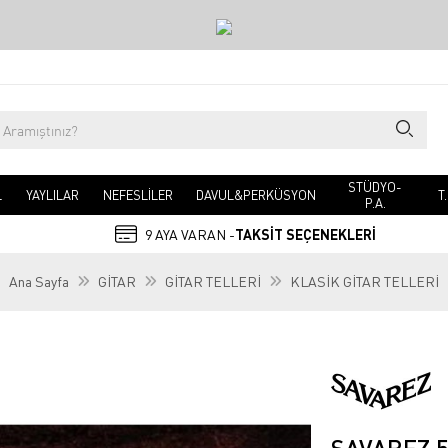
STÜDYO-
L
YAYLILAR
NEFESLİLER
DAVUL&PERKÜSYON
T
P.A.
9 AYA VARAN -
TAKSİT SEÇENEKLERİ
Ana Sayfa
GİTAR
GİTAR TELLERİ
KLASİK GİTAR TELLERİ
SAVAREZ 