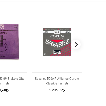
0 09 Elektro Gitar
Savarez 500AR Alliance Corum
Daddario Ej
ım Teli
Klasik Gitar Teli
7,60
1.206,35