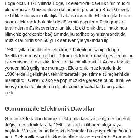
Edge oldu. 1971 yılında Edge, ilk elektronik davul kitinin mucidi
oldu. Sussex Üniversitesi'nde tasarım profesörü Brian Groves
ile birlikte dünyanın ilk dijital baterisini yarattı. Elektro gitarlardan
sonra elektronik bateriler de dönemin popüler müzik grupları
tarafından müzikseverlere tanıtıldı. Elektronik davul hakkında
bilmeniz gerekenler bağlamında bu tarihçe aynı zamanda da
müzik tarihinin son 50 yıllık serüveniyle yakından ilgili.
1980'li yıllardan itibaren elektronik baterilerin sahip olduğu
özellikler artmaya başladı. Ddrum elektronik davul çeşitlerinin bu
ilk versiyonları akustik davullara iyi bir alternatifti. Ancak teknik
yönden hâlâ gelişime muhtaçtı. Elektronik müzik türlerinde
1980'lerdeki gelişimler, teknik taraftaki geliştirme süreçlerini de
hızlandırdı. Gerek disko ve pop müzikte gerekse punk, funk ve
heavy metalde ritimlerde dijital soundlar daha fazla ön plana
çıktı.
Günümüzde Elektronik Davullar
Günümüzde kullandığımız elektronik davullar ile ilgili en önemli
değişimler teknik tarafta 1990'lı yıllardan itibaren oluşmaya
başladı. Müzikal soundlardaki değişimler bu gelişmelerin önünü
açtı. Elektronik davul hakkında bilmeniz gerekenler bağlamında