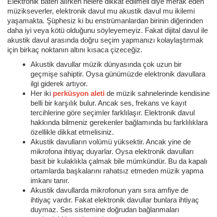
Elektronik bateri alırken nelere dikkat edilmeli diye merak eden
müzikseverler, elektronik davul mu akustik davul mu ikilemi
yaşamakta. Şüphesiz ki bu enstrümanlardan birinin diğerinden
daha iyi veya kötü olduğunu söyleyemeyiz. Fakat dijital davul ile
akustik davul arasında doğru seçim yapmanızı kolaylaştırmak
için birkaç noktanın altını kısaca çizeceğiz.
Akustik davullar müzik dünyasında çok uzun bir
geçmişe sahiptir. Oysa günümüzde elektronik davullara
ilgi giderek artıyor.
Her iki
perküsyon aleti
de müzik sahnelerinde kendisine
belli bir karşılık bulur. Ancak ses, frekans ve kayıt
tercihlerine göre seçimler farklılaşır. Elektronik davul
hakkında bilmeniz gerekenler bağlamında bu farklılıklara
özellikle dikkat etmelisiniz.
Akustik davulların volümü yüksektir. Ancak yine de
mikrofona ihtiyaç duyarlar. Oysa elektronik davulları
basit bir kulaklıkla çalmak bile mümkündür. Bu da kapalı
ortamlarda başkalarını rahatsız etmeden müzik yapma
imkanı tanır.
Akustik davullarda mikrofonun yanı sıra amfiye de
ihtiyaç vardır. Fakat elektronik davullar bunlara ihtiyaç
duymaz. Ses sistemine doğrudan bağlanmaları