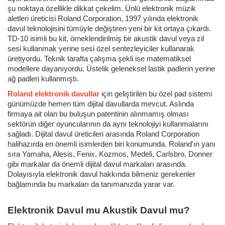
şu noktaya özellikle dikkat çekelim. Ünlü elektronik müzik
aletleri üreticisi Roland Corporation, 1997 yılında elektronik
davul teknolojisini tümüyle değiştiren yeni bir kit ortaya çıkardı.
TD-10 isimli bu kit, örneklendirilmiş bir akustik davul veya zil
sesi kullanmak yerine sesi özel sentezleyiciler kullanarak
üretiyordu. Teknik tarafta çalışma şekli ise matematiksel
modellere dayanıyordu. Üstelik geleneksel lastik padlerin yerine
ağ padleri kullanmıştı.
Roland elektronik davullar
için geliştirilen bu özel pad sistemi
günümüzde hemen tüm dijital davullarda mevcut. Aslında
firmaya ait olan bu buluşun patentinin alınmamış olması
sektörün diğer oyuncularının da aynı teknolojiyi kullanmalarını
sağladı. Dijital davul üreticileri arasında Roland Corporation
halihazırda en önemli isimlerden biri konumunda. Roland'ın yanı
sıra Yamaha, Alesis, Fenix, Kozmos, Medeli, Carlsbro, Donner
gibi markalar da önemli dijital davul markaları arasında.
Dolayısıyla elektronik davul hakkında bilmeniz gerekenler
bağlamında bu markaları da tanımanızda yarar var.
Elektronik Davul mu Akustik Davul mu?