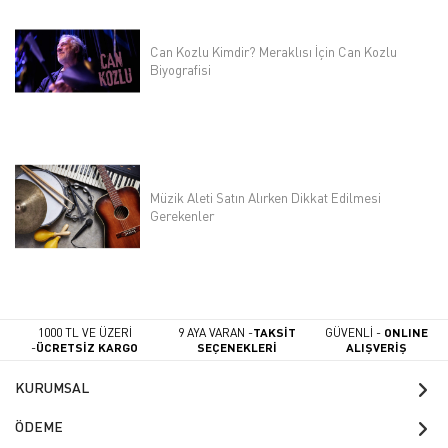
Can Kozlu Kimdir? Meraklısı İçin Can Kozlu
Biyografisi
Müzik Aleti Satın Alırken Dikkat Edilmesi
Gerekenler
1000 TL VE ÜZERİ
9 AYA VARAN -
TAKSİT
GÜVENLİ -
ONLINE
-
ÜCRETSİZ KARGO
SEÇENEKLERİ
ALIŞVERİŞ
KURUMSAL
ÖDEME