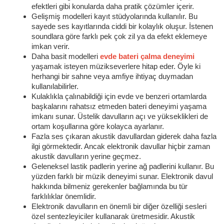
efektleri gibi konularda daha pratik çözümler içerir.
Gelişmiş modelleri kayıt stüdyolarında kullanılır. Bu
sayede ses kayıtlarında ciddi bir kolaylık oluşur. İstenen
soundlara göre farklı pek çok zil ya da efekt eklemeye
imkan verir.
Daha basit modelleri
evde bateri çalma deneyimi
yaşamak isteyen müzikseverlere hitap eder. Öyle ki
herhangi bir sahne veya amfiye ihtiyaç duymadan
kullanılabilirler.
Kulaklıkla çalınabildiği için evde ve benzeri ortamlarda
başkalarını rahatsız etmeden bateri deneyimi yaşama
imkanı sunar. Üstelik davulların açı ve yükseklikleri de
ortam koşullarına göre kolayca ayarlanır.
Fazla ses çıkaran akustik davullardan giderek daha fazla
ilgi görmektedir. Ancak elektronik davullar hiçbir zaman
akustik davulların yerine geçmez.
Geleneksel lastik padlerin yerine ağ padlerini kullanır. Bu
yüzden farklı bir müzik deneyimi sunar. Elektronik davul
hakkında bilmeniz gerekenler bağlamında bu tür
farklılıklar önemlidir.
Elektronik davulların en önemli bir diğer özelliği sesleri
özel sentezleyiciler kullanarak üretmesidir. Akustik