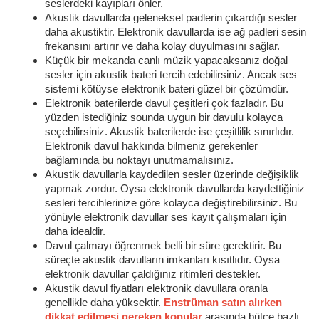
seslerdeki kayıpları önler.
Akustik davullarda geleneksel padlerin çıkardığı sesler
daha akustiktir. Elektronik davullarda ise ağ padleri sesin
frekansını artırır ve daha kolay duyulmasını sağlar.
Küçük bir mekanda canlı müzik yapacaksanız doğal
sesler için akustik bateri tercih edebilirsiniz. Ancak ses
sistemi kötüyse elektronik bateri güzel bir çözümdür.
Elektronik baterilerde davul çeşitleri çok fazladır. Bu
yüzden istediğiniz sounda uygun bir davulu kolayca
seçebilirsiniz. Akustik baterilerde ise çeşitlilik sınırlıdır.
Elektronik davul hakkında bilmeniz gerekenler
bağlamında bu noktayı unutmamalısınız.
Akustik davullarla kaydedilen sesler üzerinde değişiklik
yapmak zordur. Oysa elektronik davullarda kaydettiğiniz
sesleri tercihlerinize göre kolayca değiştirebilirsiniz. Bu
yönüyle elektronik davullar ses kayıt çalışmaları için
daha idealdir.
Davul çalmayı öğrenmek belli bir süre gerektirir. Bu
süreçte akustik davulların imkanları kısıtlıdır. Oysa
elektronik davullar çaldığınız ritimleri destekler.
Akustik davul fiyatları elektronik davullara oranla
genellikle daha yüksektir.
Enstrüman satın alırken
dikkat edilmesi gereken konular
arasında bütçe bazlı