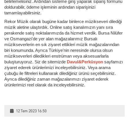
belirlemelisiniz. Ardından sisteme giriş yaparak sipariş formunu
doldurabilir, ödeme işleminin ardından siparişinizi
tamamlayabilirsiniz.
Rekor Müzik olarak bugüne kadar binlerce müzikseveri dilediği
müzik aletine ulaştırdık. Online satış kanalımızın yanı sıra
perakende satış noktalarımızda da hizmet verdik. Bursa Nilüfer
ve Osmangazi'de yer alan mağazalarımız Bursalı
müzikseverlerin en sık ziyaret ettikleri müzik mağazalarından
biri konumunda. Ayrıca Türkiye'nin neresinde olursa olsun
müzikseverleri diledikleri enstrüman veya aksesuarlarla
buluşturuyoruz. Siz de sitemizde
Davul&Perküsyon
sayfamızı
ziyaret ederek ürünlerimizi inceleyebilirsiniz. Veya arama
çubuğu ile filtreleri kullanarak dilediğiniz ürünü seçebilirsiniz.
Ayrıca dilediğiniz zaman mağazalarımızı ziyaret ederek
ürünlerimizi reel olarak da inceleyebilirsiniz.
12 Tem 2023 16:50