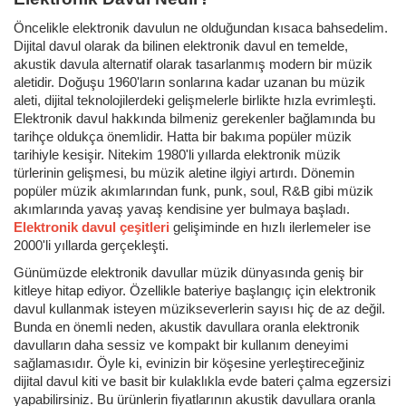
Öncelikle elektronik davulun ne olduğundan kısaca bahsedelim.
Dijital davul olarak da bilinen elektronik davul en temelde,
akustik davula alternatif olarak tasarlanmış modern bir müzik
aletidir. Doğuşu 1960'ların sonlarına kadar uzanan bu müzik
aleti, dijital teknolojilerdeki gelişmelerle birlikte hızla evrimleşti.
Elektronik davul hakkında bilmeniz gerekenler bağlamında bu
tarihçe oldukça önemlidir. Hatta bir bakıma popüler müzik
tarihiyle kesişir. Nitekim 1980'li yıllarda elektronik müzik
türlerinin gelişmesi, bu müzik aletine ilgiyi artırdı. Dönemin
popüler müzik akımlarından funk, punk, soul, R&B gibi müzik
akımlarında yavaş yavaş kendisine yer bulmaya başladı.
Elektronik davul çeşitleri
gelişiminde en hızlı ilerlemeler ise
2000'li yıllarda gerçekleşti.
Günümüzde elektronik davullar müzik dünyasında geniş bir
kitleye hitap ediyor. Özellikle bateriye başlangıç için elektronik
davul kullanmak isteyen müzikseverlerin sayısı hiç de az değil.
Bunda en önemli neden, akustik davullara oranla elektronik
davulların daha sessiz ve kompakt bir kullanım deneyimi
sağlamasıdır. Öyle ki, evinizin bir köşesine yerleştireceğiniz
dijital davul kiti ve basit bir kulaklıkla evde bateri çalma egzersizi
yapabilirsiniz. Bu ürünlerin fiyatlarının akustik davullara oranla