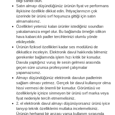
bilgi sahibi olun.
Satın almayı düşündüğünüz ürünün fiyat ve performans
ilişkisine özellikle dikkat edin. İhtiyaçlarınızın çok
üzerinde bir ürünü sırf hoşunuza gittiği için satın
almamalısınız.
Özellikleri yetersiz kalan ürünler istediğiniz soundları
yakalamanıza engel olur. Bu bağlamda örneğin silikon
hava kabarcıklı padler tercihlerinizi olumlu yönde
etkileyebilir.
Ürünün fiziksel özellikleri kadar ses modülünü de
dikkatlice inceleyin. Elektronik davul hakkında bilmeniz
gerekenler bağlamında işlem hızı kritik bir konudur.
Davula yaptığınız vuruş ile sesin gelmesi arasında
geçen süre uzunsa profesyonel çalışmalar
yapamazsınız.
Almayı düşündüğünüz elektronik davulun padlerinin
sağlam olması yetmez. Gerçek bir davul kullanıyor olma
hissi vermesi de önemli bir konudur. Görüntüsü ve
özellikleriyle içinize sinmeyen bir ürünü sırf marka veya
fiyat nedeniyle tercih etmemelisiniz.
2. el elektronik davul almayı düşünüyorsanız ürünü iyice
tanıyıp teknik özelliklerini mutlaka incelemelisiniz.
Ürünün herhangi bir arızası varsa kullanım sırasında