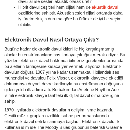
davullar ise sesleri akustik olarak üretir.
Hibrit davul çeşitleri hem dijital hem de
akustik davul
özelliklerine sahiptir. Akustik sesleri dijital ortamda daha
iyi üretmek için duruma göre bu ürünler de iyi bir seçim
olabilir.
Elektronik Davul Nasıl Ortaya Çıktı?
Bugüne kadar elektronik davul kitleri ile hiç karşılaşmamış
olanlar bu enstrümanların nasıl ortaya çıktığını merak ediyor. Bu
yüzden elektronik davul hakkında bilmeniz gerekenler arasında
bu aletlerin tarihçesine kısaca yer vermek istiyoruz. Elektronik
davulun doğuşu 1967 yılına kadar uzanmakta. Hollandalı ses
mühendisi ve davulcu Felix Visser, elektronik klavyeye eklediği
dokunmaya duyarlı devre kartlarıyla bu enstrümanın doğuşuna
giden yolda ilk adımı attı. Bu bakımdan Acetone Rhythm Ace
isimli elektronik klavye tarihteki ilk dijital davul olma özelliğine
sahip.
1970'li yıllarda elektronik davulların gelişimi ivme kazandı.
Çeşitli müzik grupları özellikle sahne performanslarında
elektronik davul seti kullanmaya başladı. Elektronik davulu ilk
kullanan isim ise The Moody Blues grubunun bateristi Graeme