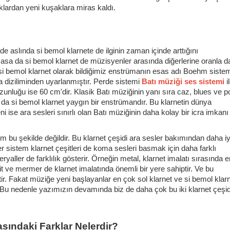
aklardan yeni kuşaklara miras kaldı.
de aslında si bemol klarnete de ilginin zaman içinde arttığını
lmasa da si bemol klarnet de müzisyenler arasında diğerlerine oranla 
, si bemol klarnet olarak bildiğimiz enstrümanın esas adı Boehm siste
nota diziliminden uyarlanmıştır. Perde sistemi
Batı müziği ses sistemi
i
zunluğu ise 60 cm'dir. Klasik Batı müziğinin yanı sıra caz, blues ve p
da da si bemol klarnet yaygın bir enstrümandır. Bu klarnetin dünya
ise ara sesleri sınırlı olan Batı müziğinin daha kolay bir icra imkanı
m bu şekilde değildir. Bu klarnet çeşidi ara sesler bakımından daha iyi
r sistem klarnet çeşitleri de koma sesleri basmak için daha farklı
eryaller de farklılık gösterir. Örneğin metal, klarnet imalatı sırasında e
lit ve mermer de klarnet imalatında önemli bir yere sahiptir. Ve bu
ptir. Fakat müziğe yeni başlayanlar en çok sol klarnet ve si bemol klar
r. Bu nedenle yazımızın devamında biz de daha çok bu iki klarnet çeşid
rasındaki Farklar Nelerdir?