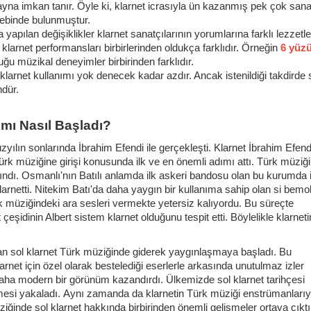
yna imkan tanır. Öyle ki, klarnet icrasıyla ün kazanmış pek çok sana
alebinde bulunmuştur.
yapılan değişiklikler klarnet sanatçılarının yorumlarına farklı lezzetle
klarnet performansları birbirlerinden oldukça farklıdır. Örneğin
6 yüz
uğu müzikal deneyimler birbirinden farklıdır.
klarnet kullanımı yok denecek kadar azdır. Ancak istenildiği takdirde 
dür.
ımı Nasıl Başladı?
zyılın sonlarında İbrahim Efendi ile gerçekleşti. Klarnet İbrahim Efend
Türk müziğine girişi konusunda ilk ve en önemli adımı attı. Türk müziğ
ındı. Osmanlı'nın Batılı anlamda ilk askeri bandosu olan bu kurumda 
klarnetti. Nitekim Batı'da daha yaygın bir kullanıma sahip olan si bemo
k müziğindeki ara sesleri vermekte yetersiz kalıyordu. Bu süreçte
çeşidinin Albert sistem klarnet olduğunu tespit etti. Böylelikle klarneti
ndan sol klarnet Türk müziğinde giderek yaygınlaşmaya başladı. Bu
net için özel olarak bestelediği eserlerle arkasında unutulmaz izler
a daha modern bir görünüm kazandırdı. Ülkemizde sol klarnet tarihçesi
 ivmesi yakaladı. Aynı zamanda da klarnetin Türk müziği enstrümanlarıy
ğinde sol klarnet hakkında birbirinden önemli gelişmeler ortaya çıktı