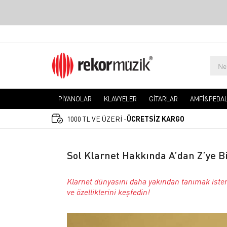
PİYANOLAR
KLAVYELER
GİTARLAR
AMFİ&PEDA
1000 TL VE ÜZERİ -
ÜCRETSİZ KARGO
Sol Klarnet Hakkında A’dan Z’ye Bi
Klarnet dünyasını daha yakından tanımak ister m
ve özelliklerini keşfedin!