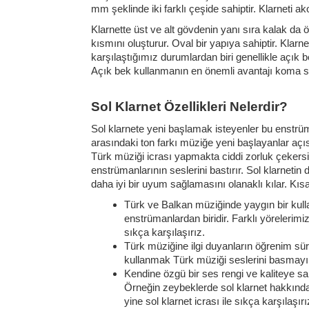
mm şeklinde iki farklı çeşide sahiptir. Klarneti ak
Klarnette üst ve alt gövdenin yanı sıra kalak da ö
kısmını oluşturur. Oval bir yapıya sahiptir. Klarne
karşılaştığımız durumlardan biri genellikle açık 
Açık bek kullanmanın en önemli avantajı koma s
Sol Klarnet Özellikleri Nelerdir?
Sol klarnete yeni başlamak isteyenler bu enstrüm
arasındaki ton farkı müziğe yeni başlayanlar açıs
Türk müziği icrası yapmakta ciddi zorluk çekersin
enstrümanlarının seslerini bastırır. Sol klarnetin 
daha iyi bir uyum sağlamasını olanaklı kılar. Kıs
Türk ve Balkan müziğinde yaygın bir kulla
enstrümanlardan biridir. Farklı yörelerim
sıkça karşılaşırız.
Türk müziğine ilgi duyanların öğrenim süre
kullanmak Türk müziği seslerini basmayı 
Kendine özgü bir ses rengi ve kaliteye sah
Örneğin zeybeklerde sol klarnet hakkında
yine sol klarnet icrası ile sıkça karşılaşır