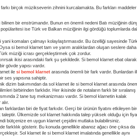
t farkı birçok müzikseverin zihnini kurcalamakta. Bu farkları maddeler
i bilinen bir enstrümandır. Bunun en önemli nedeni Batı müziğinin dün
n popülaritesi ise Türk ve Balkan müziğinin ilgi gördüğü toplumlarda d
eri yani komaları çalmayı kolaylaştırmasıdır. Bu özelliği sayesinde Tür
Oysa si bemol klarnet tam ve yarım aralıklardan oluşan seslere daha
Türk müziği icrası gerçekleştirmek çok zordur.
ırsak ikisi arasındaki fark şu şekildedir. Si bemol klarnet ebat olarak
bir gövde yapısı vardır.
arnet ile
si bemol klarnet
arasında önemli bir fark vardır. Bunlardan il
bir ses yapısına sahiptir.
ik dizim bakımından da sol klarnet ile si bemol klarnet arasında önem
mleri birbirinden farklıdır. Her ikisinde de notaların farklı bir sıralanış
 kısmında 2 tane tuş mekanizması vardır. Si bemol klarnetin kalak
alır.
farklardan biri de fiyat farkıdır. Gerçi bir ürünün fiyatını etkileyen bi
k taleptir. Ülkemizde sol klarnet hakkında talep yüksek olduğu için fiya
di bütçenize en uygun klarnet çeşidini mutlaka bulabilirsiniz.
de farklılık gösterir. Bu konuda genellikle abanoz ağacı öne çıksa da
rçekleşir. Sol klarnet ile si bemol klarnet imalatında genellikle aynı