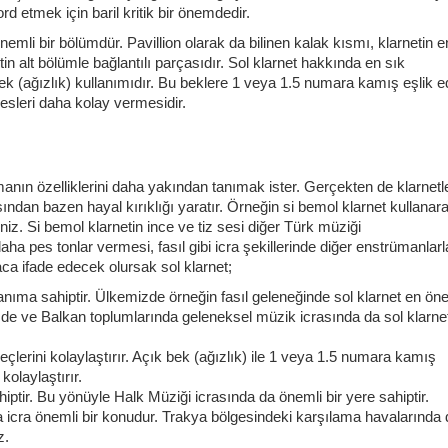
ord etmek için baril kritik bir önemdedir.
nemli bir bölümdür. Pavillion olarak da bilinen kalak kısmı, klarnetin e
tin alt bölümle bağlantılı parçasıdır. Sol klarnet hakkında en sık
bek (ağızlık) kullanımıdır. Bu beklere 1 veya 1.5 numara kamış eşlik e
esleri daha kolay vermesidir.
anın özelliklerini daha yakından tanımak ister. Gerçekten de klarnetl
ından bazen hayal kırıklığı yaratır. Örneğin si bemol klarnet kullanar
iz. Si bemol klarnetin ince ve tiz sesi diğer Türk müziği
daha pes tonlar vermesi, fasıl gibi icra şekillerinde diğer enstrümanlarl
aca ifade edecek olursak sol klarnet;
nıma sahiptir. Ülkemizde örneğin fasıl geleneğinde sol klarnet en ön
izde ve Balkan toplumlarında geleneksel müzik icrasında da sol klarne
çlerini kolaylaştırır. Açık bek (ağızlık) ile 1 veya 1.5 numara kamış
kolaylaştırır.
iptir. Bu yönüyle Halk Müziği icrasında da önemli bir yere sahiptir.
 icra önemli bir konudur. Trakya bölgesindeki karşılama havalarında 
ız.