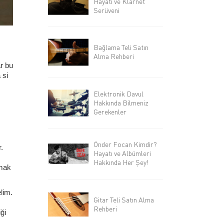
Hayatı ve Klarnet
Serüveni
Bağlama Teli Satın
Alma Rehberi
ar bu
 si
Elektronik Davul
Hakkında Bilmeniz
Gerekenler
Önder Focan Kimdir?
.
Hayatı ve Albümleri
Hakkında Her Şey!
lmak
lim.
Gitar Teli Satın Alma
Rehberi
ği