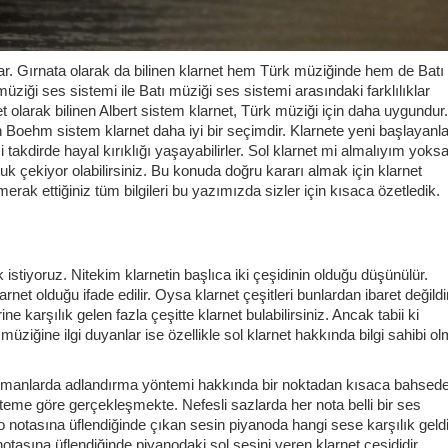
i var. Gırnata olarak da bilinen klarnet hem Türk müziğinde hem de Batı
iği ses sistemi ile Batı müziği ses sistemi arasındaki farklılıklar
et olarak bilinen Albert sistem klarnet, Türk müziği için daha uygundur.
en Boehm sistem klarnet daha iyi bir seçimdir. Klarnete yeni başlayanl
dirde hayal kırıklığı yaşayabilirler. Sol klarnet mi almalıyım yoksa
 çekiyor olabilirsiniz. Bu konuda doğru kararı almak için klarnet
 merak ettiğiniz tüm bilgileri bu yazımızda sizler için kısaca özetledik.
istiyoruz. Nitekim klarnetin başlıca iki çeşidinin olduğu düşünülür.
arnet olduğu ifade edilir. Oysa klarnet çeşitleri bunlardan ibaret değildir
ine karşılık gelen fazla çeşitte klarnet bulabilirsiniz. Ancak tabii ki
üziğine ilgi duyanlar ise özellikle sol klarnet hakkında bilgi sahibi o
rümanlarda adlandırma yöntemi hakkında bir noktadan kısaca bahsede
nteme göre gerçekleşmekte. Nefesli sazlarda her nota belli bir ses
o notasına üflendiğinde çıkan sesin piyanoda hangi sese karşılık geldi
otasına üflendiğinde piyanodaki sol sesini veren klarnet çeşididir.