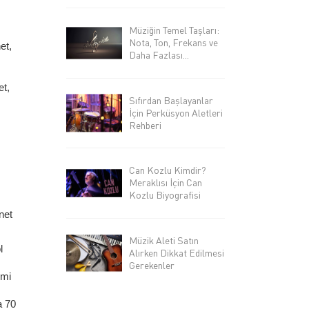
Müziğin Temel Taşları:
Nota, Ton, Frekans ve
et,
Daha Fazlası...
et,
Sıfırdan Başlayanlar
İçin Perküsyon Aletleri
Rehberi
Can Kozlu Kimdir?
Meraklısı İçin Can
Kozlu Biyografisi
net
Müzik Aleti Satın
l
Alırken Dikkat Edilmesi
Gerekenler
emi
a 70