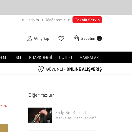
İletişim
Mağazamız
Teknik Servis
Giriş Yap
Sepetim
0
.H.M
T.SM.
KİTAP&DERGİ
OUTLET
MARKALAR
GÜVENLİ -
ONLINE ALIŞVERİŞ
Diğer Yazılar
rini
En İyi Sol Klarnet
Markaları Hangileridir?