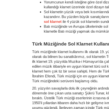
Yorumcunun kendi isteğine göre özel diza
kullandığı klarnet üzerinde özel dizayn t
Sol klarnetin yüzük veya bek kısımlarında 
kazandırır. Bu yüzden büyük sanatçıların 
sol klarnet
ile 4 yüzük sol klarnetin sund
Batı müziğinde ve Avrupa ülkelerinde sol 
klarnetle Batı müziği yapmak da mümkün
Türk Müziğinde Sol Klarnet Kullan
Türk müziğinde klarnet kullanımı ilk olarak 19. yü
olarak da bilinen bu sanatkârımız, sol klarnetin 
ilk klarnet 19. yüzyılda Muzika-i Hümayun'da çal
edilen müzik itibariyle en uygun klarnet türü sol 
klarnet hem çok tiz bir sese sahipti. Hem de Tür
İbrahim Efendi, Türk müziği için en uygun klarnet 
Türk müziğindeki serüveni başlamış oldu.
20. yüzyılın savaşlarla dolu ilk çeyreğinin ardı
dönemde öne çıkan usta sanatçı Şükrü Tunar, klar
bıraktı. Üstelik Türk müziği eserlerinin icrasın
1950'li yıllardan itibaren daha hızlı bir gelişme
uyumu güçlendi. İlerleyen zaman içinde Türk müzi