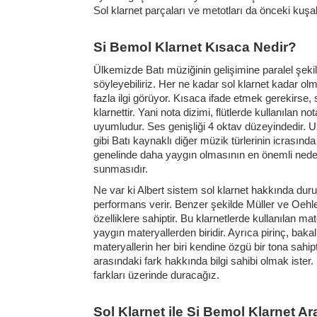
Sol klarnet parçaları ve metotları da önceki kuş
Si Bemol Klarnet Kısaca Nedir?
Ülkemizde Batı müziğinin gelişimine paralel şekil
söyleyebiliriz. Her ne kadar sol klarnet kadar o
fazla ilgi görüyor. Kısaca ifade etmek gerekirse
klarnettir. Yani nota dizimi, flütlerde kullanılan 
uyumludur. Ses genişliği 4 oktav düzeyindedir. U
gibi Batı kaynaklı diğer müzik türlerinin icrasın
genelinde daha yaygın olmasının en önemli nedeni 
sunmasıdır.
Ne var ki Albert sistem sol klarnet hakkında duru
performans verir. Benzer şekilde Müller ve Oehle
özelliklere sahiptir. Bu klarnetlerde kullanılan mat
yaygın materyallerden biridir. Ayrıca pirinç, baka
materyallerin her biri kendine özgü bir tona sahi
arasındaki fark hakkında bilgi sahibi olmak iste
farkları üzerinde duracağız.
Sol Klarnet ile Si Bemol Klarnet A