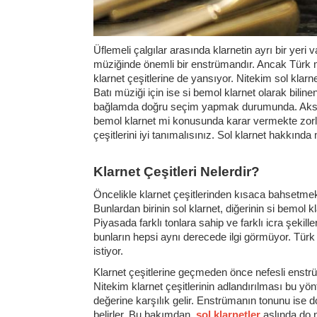
Üflemeli çalgılar arasında klarnetin ayrı bir yer
müziğinde önemli bir enstrümandır. Ancak Türk müz
klarnet çeşitlerine de yansıyor. Nitekim sol klarn
Batı müziği için ise si bemol klarnet olarak bilin
bağlamda doğru seçim yapmak durumunda. Aksi tak
bemol klarnet mi konusunda karar vermekte zorluk
çeşitlerini iyi tanımalısınız. Sol klarnet hakkında
Klarnet Çeşitleri Nelerdir?
Öncelikle klarnet çeşitlerinden kısaca bahsetmek 
Bunlardan birinin sol klarnet, diğerinin si bemol kl
Piyasada farklı tonlara sahip ve farklı icra şekiller
bunların hepsi aynı derecede ilgi görmüyor. Türk m
istiyor.
Klarnet çeşitlerine geçmeden önce nefesli enst
Nitekim klarnet çeşitlerinin adlandırılması bu yö
değerine karşılık gelir. Enstrümanın tonunu ise d
belirler. Bu bakımdan,
sol klarnetler
aslında do n