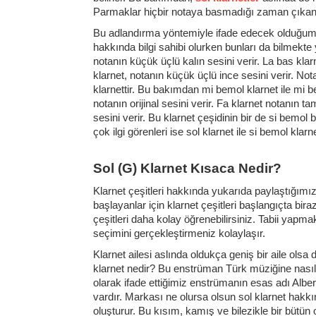
Parmaklar hiçbir notaya basmadığı zaman çıkan s
Bu adlandırma yöntemiyle ifade edecek olduğumuz
hakkında bilgi sahibi olurken bunları da bilmekte ya
notanın küçük üçlü kalın sesini verir. La bas kla
klarnet, notanın küçük üçlü ince sesini verir. Nota
klarnettir. Bu bakımdan mi bemol klarnet ile mi be
notanın orijinal sesini verir. Fa klarnet notanın ta
sesini verir. Bu klarnet çeşidinin bir de si bemol 
çok ilgi görenleri ise sol klarnet ile si bemol klarne
Sol (G) Klarnet Kısaca Nedir?
Klarnet çeşitleri hakkında yukarıda paylaştığımız 
başlayanlar için klarnet çeşitleri başlangıçta bi
çeşitleri daha kolay öğrenebilirsiniz. Tabii yapm
seçimini gerçekleştirmeniz kolaylaşır.
Klarnet ailesi aslında oldukça geniş bir aile olsa 
klarnet nedir? Bu enstrüman Türk müziğine nasıl
olarak ifade ettiğimiz enstrümanın esas adı Alber
vardır. Markası ne olursa olsun sol klarnet hakk
oluşturur. Bu kısım, kamış ve bilezikle bir bütü