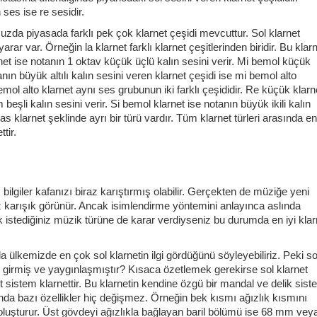
es ise re sesidir.
da piyasada farklı pek çok klarnet çeşidi mevcuttur. Sol klarnet
rar var. Örneğin la klarnet farklı klarnet çeşitlerinden biridir. Bu klarn
rnet ise notanın 1 oktav küçük üçlü kalın sesini verir. Mi bemol küçük
nın büyük altılı kalın sesini veren klarnet çeşidi ise mi bemol alto
mol alto klarnet aynı ses grubunun iki farklı çeşididir. Re küçük klarn
m beşli kalın sesini verir. Si bemol klarnet ise notanın büyük ikili kalın
bas klarnet şeklinde ayrı bir türü vardır. Tüm klarnet türleri arasında en
ttir.
bilgiler kafanızı biraz karıştırmış olabilir. Gerçekten de müziğe yeni
raz karışık görünür. Ancak isimlendirme yöntemini anlayınca aslında
ak istediğiniz müzik türüne de karar verdiyseniz bu durumda en iyi klar
da ülkemizde en çok sol klarnetin ilgi gördüğünü söyleyebiliriz. Peki so
 girmiş ve yaygınlaşmıştır? Kısaca özetlemek gerekirse sol klarnet
t sistem klarnettir. Bu klarnetin kendine özgü bir mandal ve delik sist
ında bazı özellikler hiç değişmez. Örneğin bek kısmı ağızlık kısmını
n oluşturur. Üst gövdeyi ağızlıkla bağlayan baril bölümü ise 68 mm vey