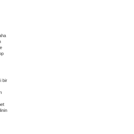
daha
m
le
op
 bir
n
net
inin