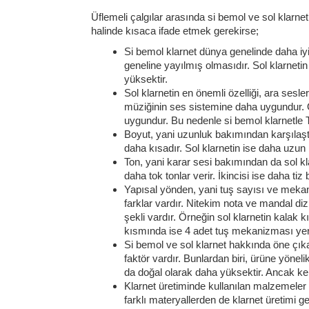
Üflemeli çalgılar arasında si bemol ve sol klarne
halinde kısaca ifade etmek gerekirse;
Si bemol klarnet dünya genelinde daha iy
geneline yayılmış olmasıdır. Sol klarneti
yüksektir.
Sol klarnetin en önemli özelliği, ara sesl
müziğinin ses sistemine daha uygundur. 
uygundur. Bu nedenle si bemol klarnetle 
Boyut, yani uzunluk bakımından karşılaştır
daha kısadır. Sol klarnetin ise daha uzun 
Ton, yani karar sesi bakımından da sol kl
daha tok tonlar verir. İkincisi ise daha tiz 
Yapısal yönden, yani tuş sayısı ve mekan
farklar vardır. Nitekim nota ve mandal dizili
şekli vardır. Örneğin sol klarnetin kalak
kısmında ise 4 adet tuş mekanizması yer 
Si bemol ve sol klarnet hakkında öne çıkan 
faktör vardır. Bunlardan biri, ürüne yöneli
da doğal olarak daha yüksektir. Ancak ken
Klarnet üretiminde kullanılan malzemeler 
farklı materyallerden de klarnet üretimi ge