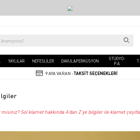
STÜDYO-
L
YAYLILAR
NEFESLİLER
DAVUL&PERKÜSYON
T
P.A.
9 AYA VARAN -
TAKSİT SEÇENEKLERİ
lgiler
isiniz? Sol klarnet hakkında A’dan Z’ye bilgiler ile klarnet çeşitle