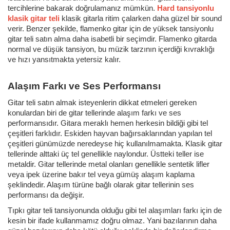
tercihlerine bakarak doğrulamanız mümkün.
Hard tansiyonlu
klasik gitar teli
klasik gitarla ritim çalarken daha güzel bir sound
verir. Benzer şekilde, flamenko gitar için de yüksek tansiyonlu
gitar teli satın alma daha isabetli bir seçimdir. Flamenko gitarda
normal ve düşük tansiyon, bu müzik tarzının içerdiği kıvraklığı
ve hızı yansıtmakta yetersiz kalır.
Alaşım Farkı ve Ses Performansı
Gitar teli satın almak isteyenlerin dikkat etmeleri gereken
konulardan biri de gitar tellerinde alaşım farkı ve ses
performansıdır. Gitara meraklı hemen herkesin bildiği gibi tel
çeşitleri farklıdır. Eskiden hayvan bağırsaklarından yapılan tel
çeşitleri günümüzde neredeyse hiç kullanılmamakta. Klasik gitar
tellerinde alttaki üç tel genellikle naylondur. Üstteki teller ise
metaldir. Gitar tellerinde metal olanları genellikle sentetik lifler
veya ipek üzerine bakır tel veya gümüş alaşım kaplama
şeklindedir. Alaşım türüne bağlı olarak gitar tellerinin ses
performansı da değişir.
Tıpkı gitar teli tansiyonunda olduğu gibi tel alaşımları farkı için de
kesin bir ifade kullanmamız doğru olmaz. Yani bazılarının daha