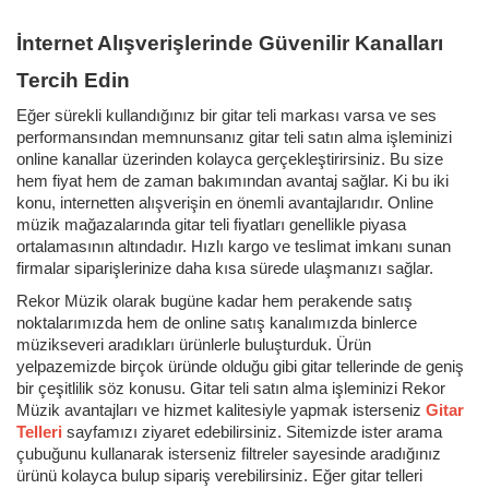
İnternet Alışverişlerinde Güvenilir Kanalları
Tercih Edin
Eğer sürekli kullandığınız bir gitar teli markası varsa ve ses
performansından memnunsanız gitar teli satın alma işleminizi
online kanallar üzerinden kolayca gerçekleştirirsiniz. Bu size
hem fiyat hem de zaman bakımından avantaj sağlar. Ki bu iki
konu, internetten alışverişin en önemli avantajlarıdır. Online
müzik mağazalarında gitar teli fiyatları genellikle piyasa
ortalamasının altındadır. Hızlı kargo ve teslimat imkanı sunan
firmalar siparişlerinize daha kısa sürede ulaşmanızı sağlar.
Rekor Müzik olarak bugüne kadar hem perakende satış
noktalarımızda hem de online satış kanalımızda binlerce
müzikseveri aradıkları ürünlerle buluşturduk. Ürün
yelpazemizde birçok üründe olduğu gibi gitar tellerinde de geniş
bir çeşitlilik söz konusu. Gitar teli satın alma işleminizi Rekor
Müzik avantajları ve hizmet kalitesiyle yapmak isterseniz
Gitar
Telleri
sayfamızı ziyaret edebilirsiniz. Sitemizde ister arama
çubuğunu kullanarak isterseniz filtreler sayesinde aradığınız
ürünü kolayca bulup sipariş verebilirsiniz. Eğer gitar telleri