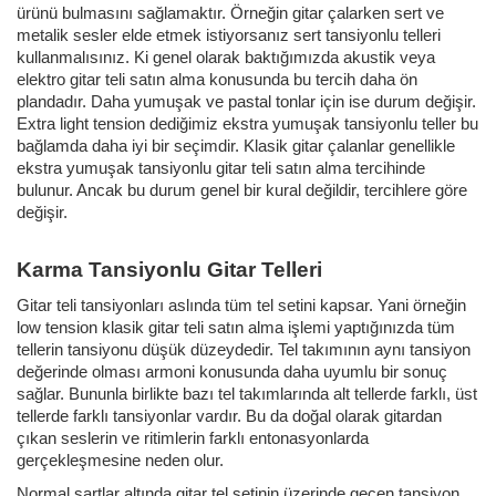
ürünü bulmasını sağlamaktır. Örneğin gitar çalarken sert ve
metalik sesler elde etmek istiyorsanız sert tansiyonlu telleri
kullanmalısınız. Ki genel olarak baktığımızda akustik veya
elektro gitar teli satın alma konusunda bu tercih daha ön
plandadır. Daha yumuşak ve pastal tonlar için ise durum değişir.
Extra light tension dediğimiz ekstra yumuşak tansiyonlu teller bu
bağlamda daha iyi bir seçimdir. Klasik gitar çalanlar genellikle
ekstra yumuşak tansiyonlu gitar teli satın alma tercihinde
bulunur. Ancak bu durum genel bir kural değildir, tercihlere göre
değişir.
Karma Tansiyonlu Gitar Telleri
Gitar teli tansiyonları aslında tüm tel setini kapsar. Yani örneğin
low tension klasik gitar teli satın alma işlemi yaptığınızda tüm
tellerin tansiyonu düşük düzeydedir. Tel takımının aynı tansiyon
değerinde olması armoni konusunda daha uyumlu bir sonuç
sağlar. Bununla birlikte bazı tel takımlarında alt tellerde farklı, üst
tellerde farklı tansiyonlar vardır. Bu da doğal olarak gitardan
çıkan seslerin ve ritimlerin farklı entonasyonlarda
gerçekleşmesine neden olur.
Normal şartlar altında gitar tel setinin üzerinde geçen tansiyon