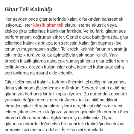
Gitar Teli Kalınlığı
Her şeyden önce gitar tellerinde kalınlık farkından bahsetmek
istiyoruz. İster
klasik gitar teli
olsun, isterse akustik veya
elektro gitar tellerinde kalınlıklar farklıdır. Ve bu fark, gitarın ses
performansını doğrudan etkiler. Genel olarak baktığımızda, gitar
tellerinde kalınlık arttıkça ton sertleşir. Kalınlığın düşmesi ise
tonun yumuşamasını sağlar. Tellerdeki kalınlık farkının yarattığı
etki, müzik türü ve kulak aşinalığıyla yakından ilgilidir. Yani
örneğin klasik gitarda daha çok yumuşak tonlu gitar telleri tercih
edilir. Ancak dileyen kullanıcılar daha kalın tel kullanarak daha
sert tonlarda da sound elde edebilir.
Gitar tellerindeki kalınlık farkının önemini tel değişimi sırasında
daha yakından gözlemlemek mümkün. Severek satın aldığınız
gitarınızın herhangi bir teli koptu diyelim. Bu durumda kopan teli
yenisiyle değiştirmeniz gerekir. Ancak tel kalınlığına dikkat
etmeden gitar teli satın alma işlemi gerçekleştirdiğinizde yeni
telden çıkan sesler kulağınıza yabancı gelebilir. Bu durumu önce
akordu tutturamamakla ilişkilendirmiş olabilirsiniz. Oysa
gitarınızın akordu doğru olsa bile yeni telin kalınlığından dolayı
armonisi sizi mutsuz edebilir. İşte bu gibi sorunlarla