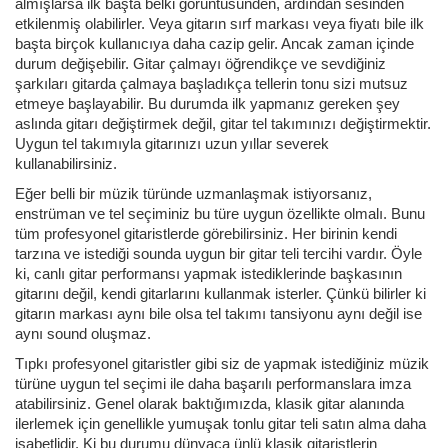
almışlarsa ilk başta belki görüntüsünden, ardından sesinden
etkilenmiş olabilirler. Veya gitarın sırf markası veya fiyatı bile ilk
başta birçok kullanıcıya daha cazip gelir. Ancak zaman içinde
durum değişebilir. Gitar çalmayı öğrendikçe ve sevdiğiniz
şarkıları gitarda çalmaya başladıkça tellerin tonu sizi mutsuz
etmeye başlayabilir. Bu durumda ilk yapmanız gereken şey
aslında gitarı değiştirmek değil, gitar tel takımınızı değiştirmektir.
Uygun tel takımıyla gitarınızı uzun yıllar severek
kullanabilirsiniz.
Eğer belli bir müzik türünde uzmanlaşmak istiyorsanız,
enstrüman ve tel seçiminiz bu türe uygun özellikte olmalı. Bunu
tüm profesyonel gitaristlerde görebilirsiniz. Her birinin kendi
tarzına ve istediği sounda uygun bir gitar teli tercihi vardır. Öyle
ki, canlı gitar performansı yapmak istediklerinde başkasının
gitarını değil, kendi gitarlarını kullanmak isterler. Çünkü bilirler ki
gitarın markası aynı bile olsa tel takımı tansiyonu aynı değil ise
aynı sound oluşmaz.
Tıpkı profesyonel gitaristler gibi siz de yapmak istediğiniz müzik
türüne uygun tel seçimi ile daha başarılı performanslara imza
atabilirsiniz. Genel olarak baktığımızda, klasik gitar alanında
ilerlemek için genellikle yumuşak tonlu gitar teli satın alma daha
isabetlidir. Ki bu durumu dünyaca ünlü klasik gitaristlerin