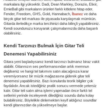
markalara ilgi yüksektir. Dadi, Dean Markley, Dorazio, Elixir,
ErnieBall gibi markaların ürünleri farklı kitlelere hitap eder.
Fender, Freedom, GHS, Gold, Hannabach,
İbanez
ve daha
birçok gitar teli markası ile piyasada karşılaşmak mümkün.
Gitarda ilerledikçe marka tercihinizi daha bilinçli yapabilirsiniz.
Kendi soundunuzu koruyarak çalışmalarınızda daha başarılı
olabilirsiniz.
Kendi Tarzınızı Bulmak İçin Gitar Teli
Denemesi Yapabilirsiniz
Gitara yeni başladıysanız kendi tarzınızı bulmanız biraz vakit
alabilir. Gitarınızın ses performansından artık memnun
değilseniz ve hangi tel takımını satın alacağınıza karar
veremiyorsanız bir müzik mağazasına giderek gitar teli
denemesi yapabilirsiniz. Bazı konularda teorik bilgiler çok
faydalıdır. Ancak istediğiniz pratik sonucu vermede yetersiz
kalır. Gitar teli satın alma işlemi yapmadan önce farklı tel
setlerini yerinde inceleyerek dilediğiniz soundu daha kolay
bulabilirsiniz. Böylelikle dinlemekten keyif aldığınız soundlar
kendi gitarınızdan da yükselmeye başlar.