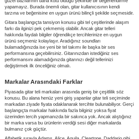
güzel bazılarının daha kötü olduğu şeklinde bir değerlendirme
yapamayız. Burada önemli olan, gitar kullanıcısının kendi
tarzına ve beğenisine en uygun ürünü bilinçli şekilde seçmesidir.
Gitara başlangıçta tansiyon konusu gibi tel çeşitlerinde alaşım
farkı da ilginizi pek çekmemiş olabilir. Ancak gitar telleri
hakkında faydalı bilgiler öğrendikçe tercihlerinize en uygun
ürünü seçmeniz kolaylaşır. Aradığınız soundları
bulamadığınızda ise yeni bir tel takımı ile başka bir ses
performansına geçebilirsiniz. Gitarınızdan istediğiniz ses
performansını alamadığınızda gitarınızı değil tellerinizi
değiştirmek ilk önceliğiniz olmalı.
Markalar Arasındaki Farklar
Piyasada gitar teli markaları arasında geniş bir çeşitlilik söz
konusu. Bu alana henüz yeni giriş yapanlar gitar teli seçiminde
markadan ziyade fiyata odaklanarak tercihte bulunabiliyor. Gerçi
başlangıçta markalar hakkında fazla bilginiz yoksa fiyat
üzerinden tercih yapmanızda bir sakınca yok. Ancak alıştığınız
bir marka varsa bu ürünlerin verdiği sesi diğer markalarda
bulmanız çok güçtür.
Alfabetik sırayla Adams, Alice, Aquila, Cleartone, Daddario gibi