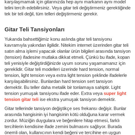
karşılaşmamak için gitarınızda hep aynı markanın aynı model
telini tercih edebilirsiniz. Veya gitar teli değiştirmeniz gerektiğinde
tek bir teli değil, tüm telleri değiştirmeniz gerekir.
Gitar Teli Tansiyonları
Yukarıda bahsettiğimiz konu aslında gitar teli tansiyonu
kavramıyla yakından ilgilidir. Nitekim internet üzerinden gitar teli
satın alma işlemi yapacak olanlar ürün bilgileri arasında tansiyon
(tension) ifadesine mutlaka dikkat etmeli. Çünkü bu ifade, kopan
teli yenisiyle değiştirdiğinizde uyum sorunu yaşamamanız için
gereklidir. Gitar teli modelleri üzerinde hard tension, normal
tension, light tension veya extra light tension şeklinde ifadelerle
karşılaşabilirsiniz. Bunlardan hard tension sert tansiyon
demektir. Bu teller daha metalik bir tonlamaya sahiptir. Light
tension yumuşak tansiyonu ifade eder. Extra veya
super light
tension gitar teli
ise ekstra yumuşak tansiyon demektir.
Gitar tellerinde tansiyon değiştikçe ses frekansı değişir. Bunlar
arasında hangisinin iyi hangisinin kötü olduğuna karar vermek
zordur. Müziğin duygulara ve beğenilere hitap etmesi, farklı
tercihlerin kendisine ifade zemini bulmasını sağlıyor. Burada
önemli olan, kullanıcının kendi beğeni ve tercihine en uygun