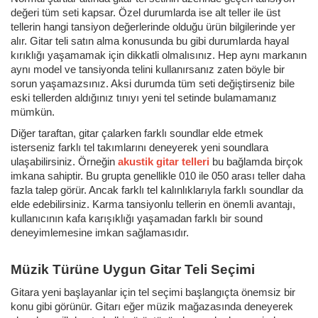
değeri tüm seti kapsar. Özel durumlarda ise alt teller ile üst
tellerin hangi tansiyon değerlerinde olduğu ürün bilgilerinde yer
alır. Gitar teli satın alma konusunda bu gibi durumlarda hayal
kırıklığı yaşamamak için dikkatli olmalısınız. Hep aynı markanın
aynı model ve tansiyonda telini kullanırsanız zaten böyle bir
sorun yaşamazsınız. Aksi durumda tüm seti değiştirseniz bile
eski tellerden aldığınız tınıyı yeni tel setinde bulamamanız
mümkün.
Diğer taraftan, gitar çalarken farklı soundlar elde etmek
isterseniz farklı tel takımlarını deneyerek yeni soundlara
ulaşabilirsiniz. Örneğin
akustik gitar telleri
bu bağlamda birçok
imkana sahiptir. Bu grupta genellikle 010 ile 050 arası teller daha
fazla talep görür. Ancak farklı tel kalınlıklarıyla farklı soundlar da
elde edebilirsiniz. Karma tansiyonlu tellerin en önemli avantajı,
kullanıcının kafa karışıklığı yaşamadan farklı bir sound
deneyimlemesine imkan sağlamasıdır.
Müzik Türüne Uygun Gitar Teli Seçimi
Gitara yeni başlayanlar için tel seçimi başlangıçta önemsiz bir
konu gibi görünür. Gitarı eğer müzik mağazasında deneyerek