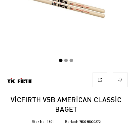
VICFIRTH V5B AMERICAN CLASSIC
BAGET
Stok No
1801
Barkod
750795000272