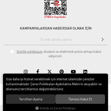
KAMPANYALARDAN HABERDAR OLMAK İÇİN
Gizlilik politikasını
okudum ve elektronik posta almayı kabul
ediyorum.
Size daha iyi hizmet verebilmek için internet sitemizde çerezler
kullanılmaktadır. Çerez Politikaları Aydınlatma Metni’ni okuyabilir ve
dilerseniz tercihlerinizi değiştirebilirsiniz.
© 2020
Rekor Müzik
. Tüm hakları saklıdır.
Tercihleri Ayarla
Tümünü Kabul Et
Gizlilik ve Çerez Politikası
®
Hipotenüs
Yeni Nesil E-Ticaret Sistemleri ile Hazırlanmıştır.