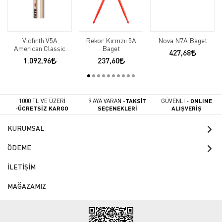
Vicfırth V5A
Rekor Kırmzıı 5A
Nova N7A Baget
American Classic
Baget
427,68
Baget
1.092,96
237,60
1000 TL VE ÜZERİ
9 AYA VARAN -
TAKSİT
GÜVENLİ -
ONLINE
-
ÜCRETSİZ KARGO
SEÇENEKLERİ
ALIŞVERİŞ
KURUMSAL
ÖDEME
İLETİŞİM
MAĞAZAMIZ