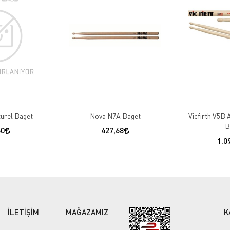
urel Baget
Nova N7A Baget
Vicfırth V5B 
B
60
427,68
1.0
İLETİŞİM
MAĞAZAMIZ
K