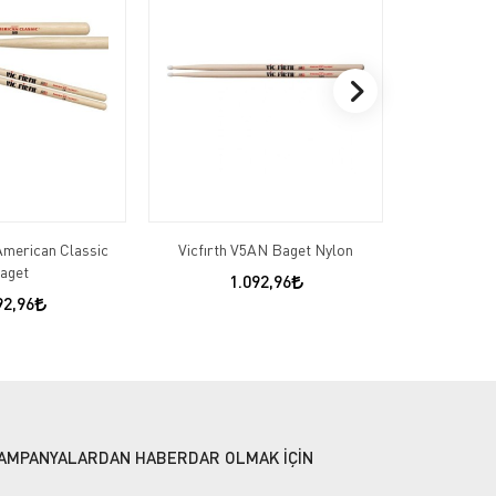
American Classic
Vicfırth V5AN Baget Nylon
Marla 5
aget
1.092,96
92,96
AMPANYALARDAN HABERDAR OLMAK İÇİN