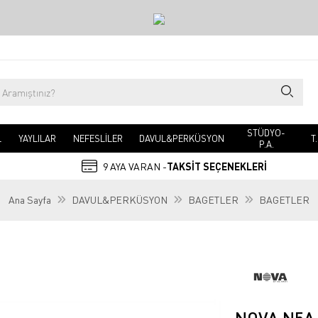
STÜDYO-
L
YAYLILAR
NEFESLİLER
DAVUL&PERKÜSYON
T
P.A.
9 AYA VARAN -
TAKSİT SEÇENEKLERİ
Ana Sayfa
DAVUL&PERKÜSYON
BAGETLER
BAGETLER
NOVA N5A