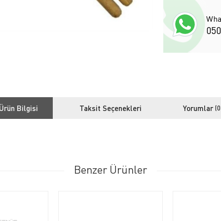
Wha
050
Ürün Bilgisi
Taksit Seçenekleri
Yorumlar
(0
Benzer Ürünler