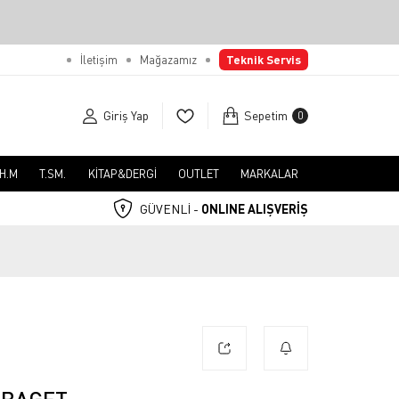
İletişim
Mağazamız
Teknik Servis
Giriş Yap
Sepetim
0
.H.M
T.SM.
KİTAP&DERGİ
OUTLET
MARKALAR
GÜVENLİ -
ONLINE ALIŞVERİŞ
 BAGET