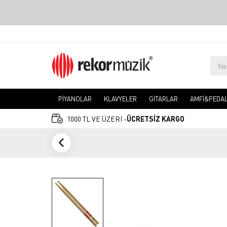
PİYANOLAR
KLAVYELER
GİTARLAR
AMFİ&PEDA
1000 TL VE ÜZERİ -
ÜCRETSİZ KARGO