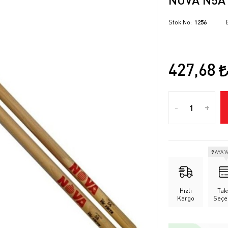
Stok No
1256
427,68
-
+
9
AYA 
Hızlı
Tak
Kargo
Seçe