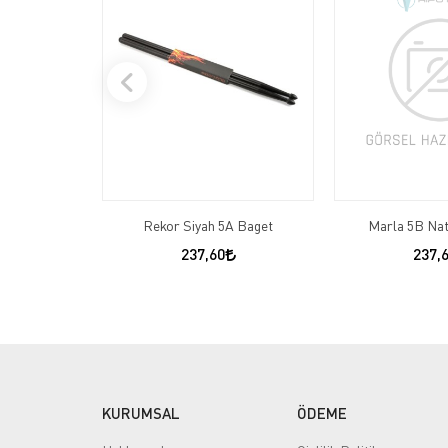
Rekor Siyah 5A Baget
Marla 5B Nat
237,60
237,
KURUMSAL
ÖDEME