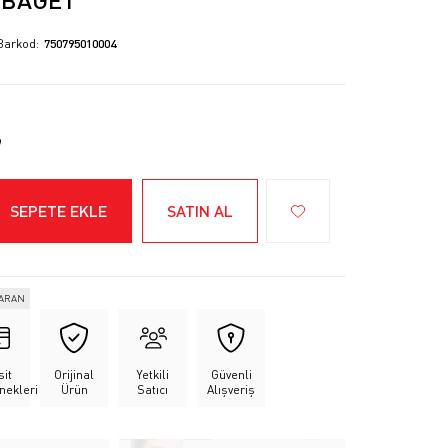
Barkod
750795010004
SEPETE EKLE
SATIN AL
VARAN
sit
Orijinal
Yetkili
Güvenli
nekleri
Ürün
Satıcı
Alışveriş