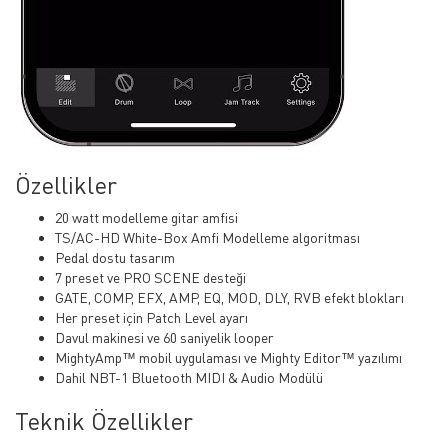
Özellikler
20 watt modelleme gitar amfisi
TS/AC-HD White-Box Amfi Modelleme algoritması
Pedal dostu tasarım
7 preset ve PRO SCENE desteği
GATE, COMP, EFX, AMP, EQ, MOD, DLY, RVB efekt blokları
Her preset için Patch Level ayarı
Davul makinesi ve 60 saniyelik looper
MightyAmp™ mobil uygulaması ve Mighty Editor™ yazılımı
Dahil NBT-1 Bluetooth MIDI & Audio Modülü
Teknik Özellikler