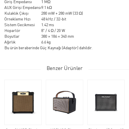
Giriş Empedansı
1 MΩ
AUX Girişi Empedansı
9.1 kΩ
Kulaklık Çıkışı
280 mW + 280 mW (33 Ω)
Örnekleme Hızı
48 kHz / 32-bit
Sistem Gecikmesi
1.42 ms
Hoparlör
8" / 4 Ω / 20 W
Boyutlar
380 × 186 × 340 mm
Ağırlık
6.6 kg
Bu ürün beraberinde Güç Kaynağı (Adaptör) dahildir.
Benzer Ürünler