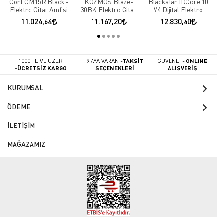
Cort CM15R Black -
KOZMOS Blaze-
Blackstar İDCore 10
Elektro Gitar Amfisi
30BK Elektro Gitar
V4 Dijital Elektro
Amfisi(Bluetooth)
Gitar Amfi
11.024,64
11.167,20
12.830,40
1000 TL VE ÜZERİ
9 AYA VARAN -
TAKSİT
GÜVENLİ -
ONLINE
-
ÜCRETSİZ KARGO
SEÇENEKLERİ
ALIŞVERİŞ
KURUMSAL
ÖDEME
İLETİŞİM
MAĞAZAMIZ