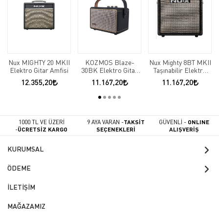
Nux MIGHTY 20 MKII
KOZMOS Blaze-
Nux Mighty 8BT MKII
Elektro Gitar Amfisi
30BK Elektro Gitar
Taşınabilir Elektro
Amfisi(Bluetooth)
Gitar Amfi
12.355,20
11.167,20
11.167,20
1000 TL VE ÜZERİ
9 AYA VARAN -
TAKSİT
GÜVENLİ -
ONLINE
-
ÜCRETSİZ KARGO
SEÇENEKLERİ
ALIŞVERİŞ
KURUMSAL
ÖDEME
İLETİŞİM
MAĞAZAMIZ