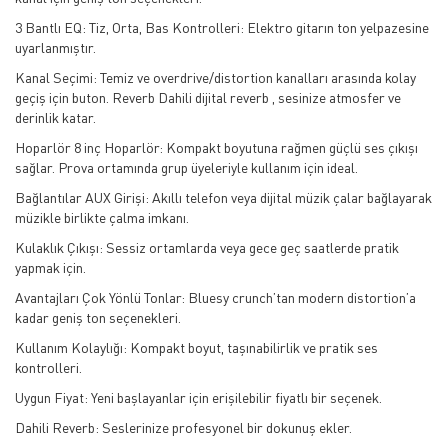
3 Bantlı EQ: Tiz, Orta, Bas Kontrolleri: Elektro gitarın ton yelpazesine
uyarlanmıştır.
Kanal Seçimi: Temiz ve overdrive/distortion kanalları arasında kolay
geçiş için buton. Reverb Dahili dijital reverb , sesinize atmosfer ve
derinlik katar.
Hoparlör 8 inç Hoparlör: Kompakt boyutuna rağmen güçlü ses çıkışı
sağlar. Prova ortamında grup üyeleriyle kullanım için ideal.
Bağlantılar AUX Girişi: Akıllı telefon veya dijital müzik çalar bağlayarak
müzikle birlikte çalma imkanı.
Kulaklık Çıkışı: Sessiz ortamlarda veya gece geç saatlerde pratik
yapmak için.
Avantajları Çok Yönlü Tonlar: Bluesy crunch’tan modern distortion’a
kadar geniş ton seçenekleri.
Kullanım Kolaylığı: Kompakt boyut, taşınabilirlik ve pratik ses
kontrolleri.
Uygun Fiyat: Yeni başlayanlar için erişilebilir fiyatlı bir seçenek.
Dahili Reverb: Seslerinize profesyonel bir dokunuş ekler.