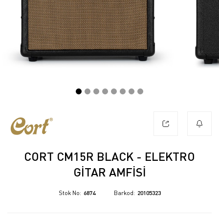
CORT CM15R BLACK - ELEKTRO
GITAR AMFISI
Stok No
6874
Barkod
20105323