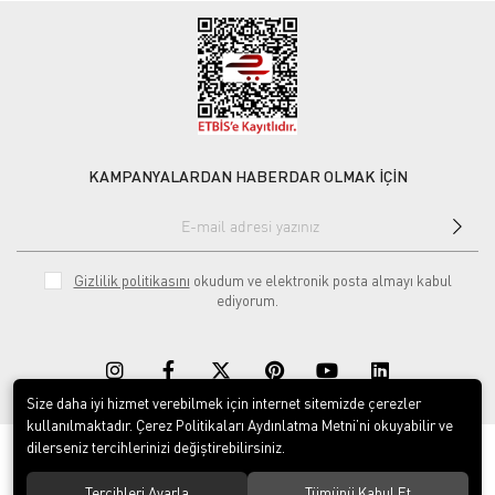
KAMPANYALARDAN HABERDAR OLMAK İÇİN
Gizlilik politikasını
okudum ve elektronik posta almayı kabul
ediyorum.
Size daha iyi hizmet verebilmek için internet sitemizde çerezler
kullanılmaktadır. Çerez Politikaları Aydınlatma Metni’ni okuyabilir ve
dilerseniz tercihlerinizi değiştirebilirsiniz.
© 2020
Rekor Müzik
. Tüm hakları saklıdır.
Tercihleri Ayarla
Tümünü Kabul Et