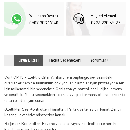
Whatsapp Destek
Müşteri Hizmetleri
0507 303 17 40
0224 220 65 27
Ürün Bilgisi
Taksit Seçenekleri
Yorumlar
(0)
Cort CM15R Elektro Gitar Amfisi , hem başlangıç seviyesindeki
gitaristler hem de taşınabilir, çok yönlü bir amfi arayan profesyoneller
için mükemmel bir seçenektir. Geniş ton yelpazesi, dahili dijital reverb
ve çeşitli bağlantı seçenekleri ile pratik ve performans oturumlarınızda
üstün bir deneyim sunar.
Özellikler Ses Kontrolleri Kanallar: Parlak ve temiz bir kanal. Zengin
kazançlı overdrive/distortion kanalı.
Bağımsız Kontroller: Kazanç ve ses seviyesi kontrolleri ile her iki
kanal için geniş ton seçenekleri.