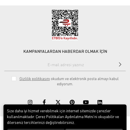
KAMPANYALARDAN HABERDAR OLMAK İÇİN
Gizlilik politikasını
okudum ve elektronik posta almayı kabul
ediyorum.
Size daha iyi hizmet verebilmek için internet sitemizde çerezler
kullanılmaktadır. Çerez Politikaları Aydınlatma Metni’ni okuyabilir ve
dilerseniz tercihlerinizi değiştirebilirsiniz.
© 2020
Rekor Müzik
. Tüm hakları saklıdır.