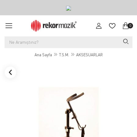
0
Ana Sayfa
T.S.M.
AKSESUARLAR