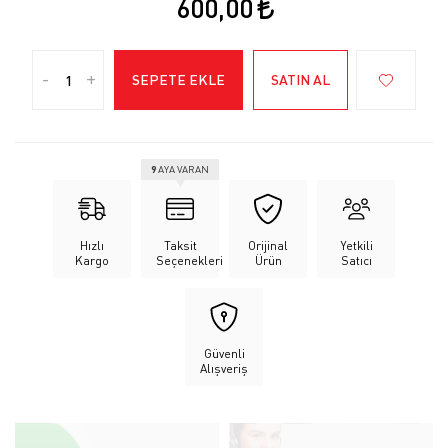
600,00
-
+
SEPETE EKLE
SATIN AL
9
AYA VARAN
Hızlı
Taksit
Orijinal
Yetkili
Kargo
Seçenekleri
Ürün
Satıcı
Güvenli
Alışveriş