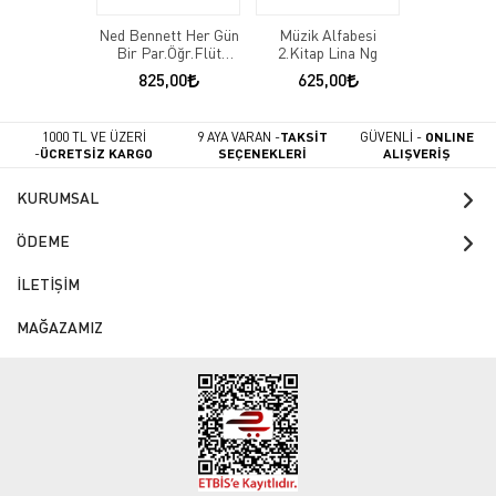
Ned Bennett Her Gün
Müzik Alfabesi
Bir Par.Öğr.Flüt
2.Kitap Lina Ng
1.Kitap
825,00
625,00
1000 TL VE ÜZERİ
9 AYA VARAN -
TAKSİT
GÜVENLİ -
ONLINE
-
ÜCRETSİZ KARGO
SEÇENEKLERİ
ALIŞVERİŞ
KURUMSAL
ÖDEME
İLETİŞİM
MAĞAZAMIZ