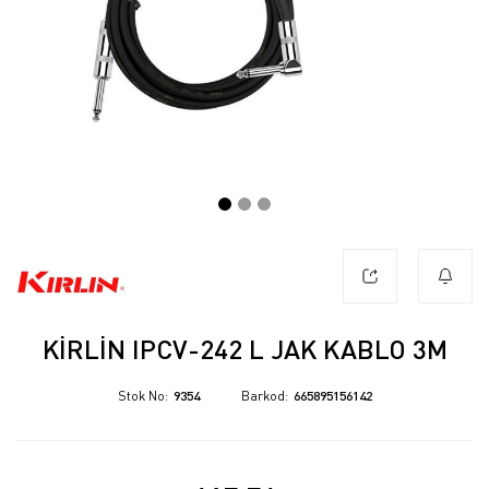
KIRLIN IPCV-242 L JAK KABLO 3M
Stok No
9354
Barkod
665895156142