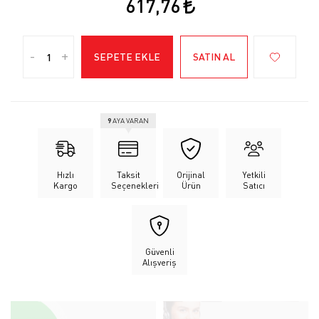
617,76
-
+
SEPETE EKLE
SATIN AL
9
AYA VARAN
Hızlı
Taksit
Orijinal
Yetkili
Kargo
Seçenekleri
Ürün
Satıcı
Güvenli
Alışveriş