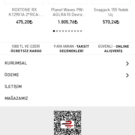
ROXTONE RX
Planet Waves PW-
Snapjack 155 Yedek
K12901A 2*RCA-
AGLRA10 Devre
Uç
3,5ST KABLO 1,5MT
Kesici 3 metre Kablo
475,20
1.805,76
570,24
1000 TL VE ÜZERİ
9 AYA VARAN -
TAKSİT
GÜVENLİ -
ONLINE
-
ÜCRETSİZ KARGO
SEÇENEKLERİ
ALIŞVERİŞ
KURUMSAL
ÖDEME
İLETİŞİM
MAĞAZAMIZ