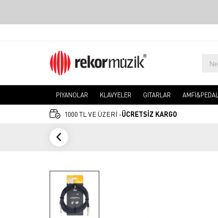
PİYANOLAR
KLAVYELER
GİTARLAR
AMFİ&PEDA
1000 TL VE ÜZERİ -
ÜCRETSİZ KARGO