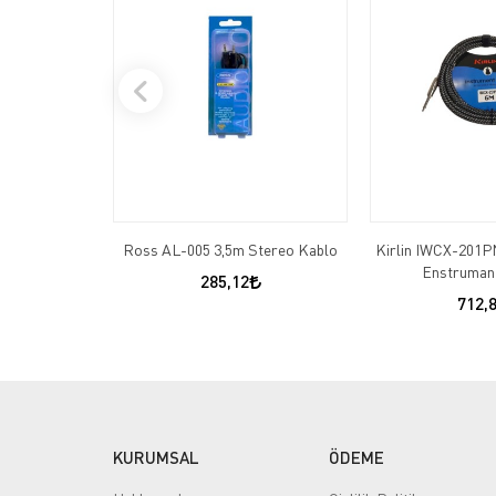
Ross AL-005 3,5m Stereo Kablo
Kirlin IWCX-201
Enstruman
285,12
712,
KURUMSAL
ÖDEME