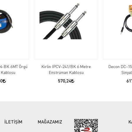
PN-BK 6MT Örgü
Kirlin IPCV-241/BK 6 Metre
Decon DC-15
 Kablosu
Enstrüman Kablosu
Sinya
80
570,24
61
İLETİŞİM
MAĞAZAMIZ
K