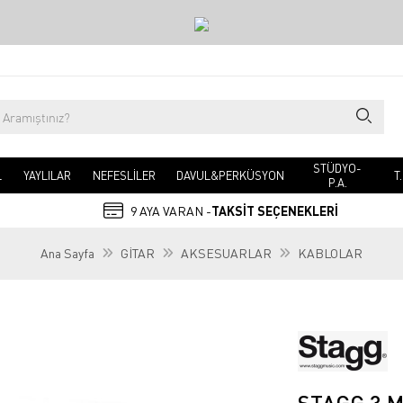
STÜDYO-
L
YAYLILAR
NEFESLİLER
DAVUL&PERKÜSYON
T
P.A.
9 AYA VARAN -
TAKSİT SEÇENEKLERİ
Ana Sayfa
GİTAR
AKSESUARLAR
KABLOLAR
STAGG 3 