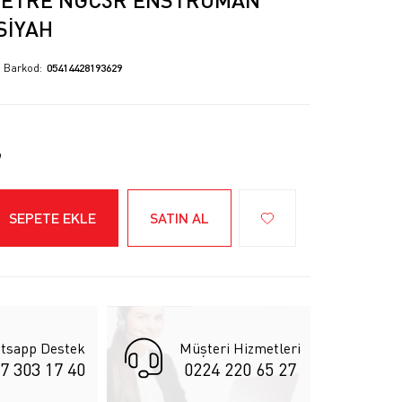
SIYAH
Barkod
05414428193629
SEPETE EKLE
SATIN AL
tsapp Destek
Müşteri Hizmetleri
7 303 17 40
0224 220 65 27