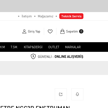
İletişim
Mağazamız
Teknik Servis
Giriş Yap
Sepetim
0
.H.M
T.SM.
KİTAP&DERGİ
OUTLET
MARKALAR
GÜVENLİ -
ONLINE ALIŞVERİŞ
METRE NGC3R ENSTRUMAN