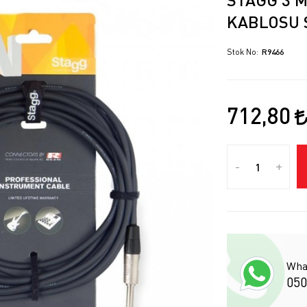
KABLOSU 
Stok No
R9466
712,80
-
+
Wha
050