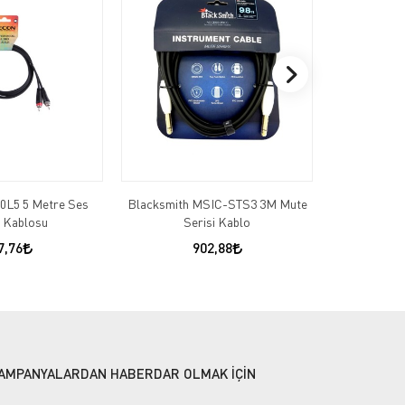
0L5 5 Metre Ses
Blacksmith MSIC-STS3 3M Mute
ROXTONE R
l Kablosu
Serisi Kablo
3,5ST
7,76
902,88
AMPANYALARDAN HABERDAR OLMAK İÇİN