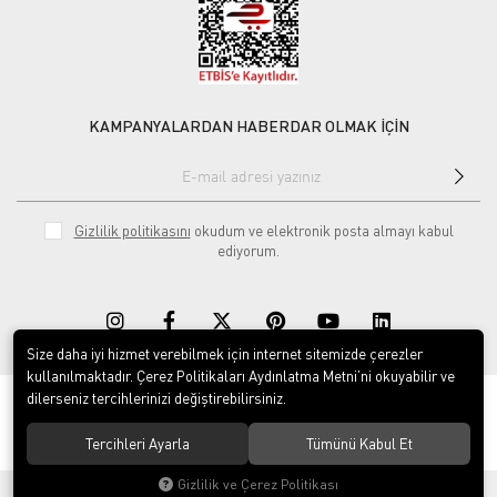
KAMPANYALARDAN HABERDAR OLMAK İÇİN
Gizlilik politikasını
okudum ve elektronik posta almayı kabul
ediyorum.
Size daha iyi hizmet verebilmek için internet sitemizde çerezler
kullanılmaktadır. Çerez Politikaları Aydınlatma Metni’ni okuyabilir ve
dilerseniz tercihlerinizi değiştirebilirsiniz.
© 2020
Rekor Müzik
. Tüm hakları saklıdır.
Tercihleri Ayarla
Tümünü Kabul Et
Gizlilik ve Çerez Politikası
®
Hipotenüs
Yeni Nesil E-Ticaret Sistemleri ile Hazırlanmıştır.