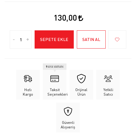
130,00
-
+
SEPETE EKLE
SATIN AL
9
AYA VARAN
Hızlı
Taksit
Orijinal
Yetkili
Kargo
Seçenekleri
Ürün
Satıcı
Güvenli
Alışveriş