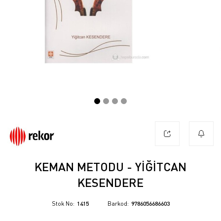
KEMAN METODU - YIĞITCAN
KESENDERE
Stok No
1415
Barkod
9786056686603