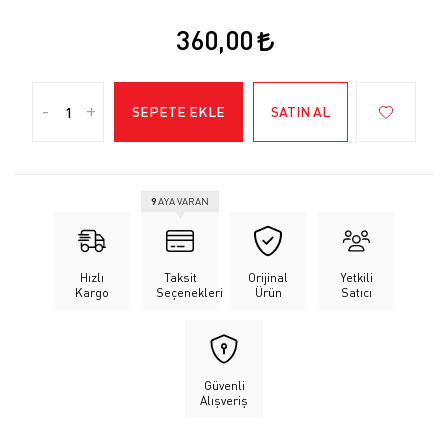
360,00
-
+
SEPETE EKLE
SATIN AL
9
AYA VARAN
Hızlı
Taksit
Orijinal
Yetkili
Kargo
Seçenekleri
Ürün
Satıcı
Güvenli
Alışveriş