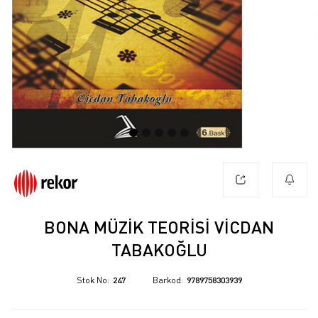
BONA MÜZIK TEORISI VICDAN
TABAKOĞLU
Stok No
247
Barkod
9789758303939