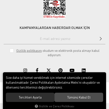
KAMPANYALARDAN HABERDAR OLMAK İÇİN
Gizlilik politikasını
okudum ve elektronik posta almayı kabul
ediyorum.
Size daha iyi hizmet verebilmek için internet sitemizde çerezler
kullanılmaktadır. Çerez Politikaları Aydınlatma Metni’ni okuyabilir ve
dilerseniz tercihlerinizi değiştirebilirsiniz.
© 2020
Rekor Müzik
. Tüm hakları saklıdır.
Tercihleri Ayarla
Tümünü Kabul Et
Gizlilik ve Çerez Politikası
®
Hipotenüs
Yeni Nesil E-Ticaret Sistemleri ile Hazırlanmıştır.