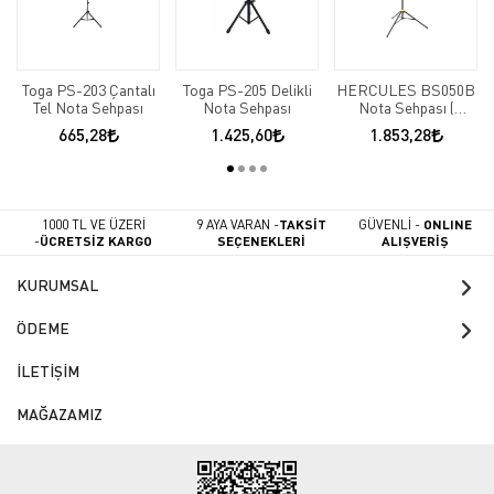
Toga PS-203 Çantalı
Toga PS-205 Delikli
HERCULES BS050B
Tel Nota Sehpası
Nota Sehpası
Nota Sehpası (
Çantalı )
665,28
1.425,60
1.853,28
1000 TL VE ÜZERİ
9 AYA VARAN -
TAKSİT
GÜVENLİ -
ONLINE
-
ÜCRETSİZ KARGO
SEÇENEKLERİ
ALIŞVERİŞ
KURUMSAL
ÖDEME
İLETİŞİM
MAĞAZAMIZ