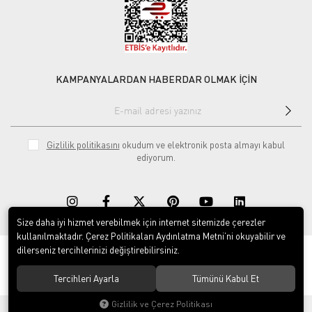
KAMPANYALARDAN HABERDAR OLMAK İÇİN
Gizlilik politikasını
okudum ve elektronik posta almayı kabul
ediyorum.
Size daha iyi hizmet verebilmek için internet sitemizde çerezler
kullanılmaktadır. Çerez Politikaları Aydınlatma Metni’ni okuyabilir ve
dilerseniz tercihlerinizi değiştirebilirsiniz.
© 2020
Rekor Müzik
. Tüm hakları saklıdır.
Tercihleri Ayarla
Tümünü Kabul Et
Gizlilik ve Çerez Politikası
®
Hipotenüs
Yeni Nesil E-Ticaret Sistemleri ile Hazırlanmıştır.