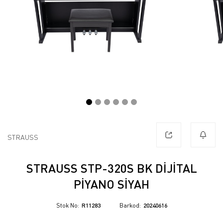
STRAUSS
STRAUSS STP-320S BK DIJITAL
PIYANO SIYAH
Stok No
R11283
Barkod
20240616