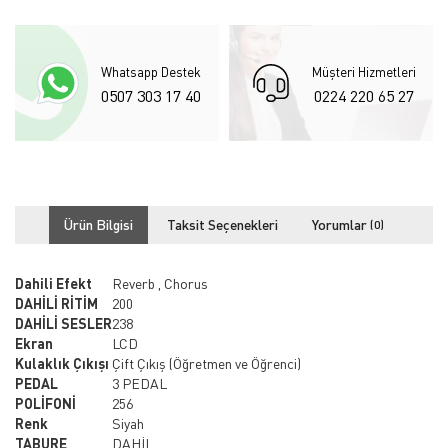
Whatsapp Destek
Müşteri Hizmetleri
0507 303 17 40
0224 220 65 27
Ürün Bilgisi
Taksit Seçenekleri
Yorumlar
(0)
Dahili Efekt
Reverb , Chorus
DAHİLİ RİTİM
200
DAHİLİ SESLER
238
Ekran
LCD
Kulaklık Çıkışı
Çift Çıkış (Öğretmen ve Öğrenci)
PEDAL
3 PEDAL
POLİFONİ
256
Renk
Siyah
TABURE
DAHİL