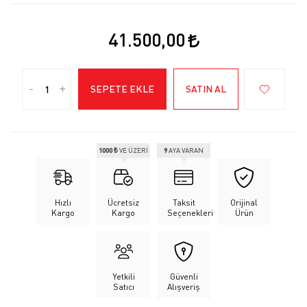
41.500,00
-
+
SEPETE EKLE
SATIN AL
1000 ₺
VE ÜZERİ
9
AYA VARAN
Hızlı
Ücretsiz
Taksit
Orijinal
Kargo
Kargo
Seçenekleri
Ürün
Yetkili
Güvenli
Satıcı
Alışveriş