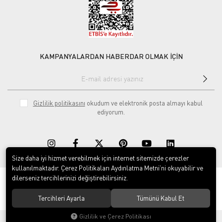
KAMPANYALARDAN HABERDAR OLMAK İÇİN
Gizlilik politikasını
okudum ve elektronik posta almayı kabul
ediyorum.
Size daha iyi hizmet verebilmek için internet sitemizde çerezler
kullanılmaktadır. Çerez Politikaları Aydınlatma Metni’ni okuyabilir ve
dilerseniz tercihlerinizi değiştirebilirsiniz.
© 2020
Rekor Müzik
. Tüm hakları saklıdır.
Tercihleri Ayarla
Tümünü Kabul Et
Gizlilik ve Çerez Politikası
®
Hipotenüs
Yeni Nesil E-Ticaret Sistemleri ile Hazırlanmıştır.