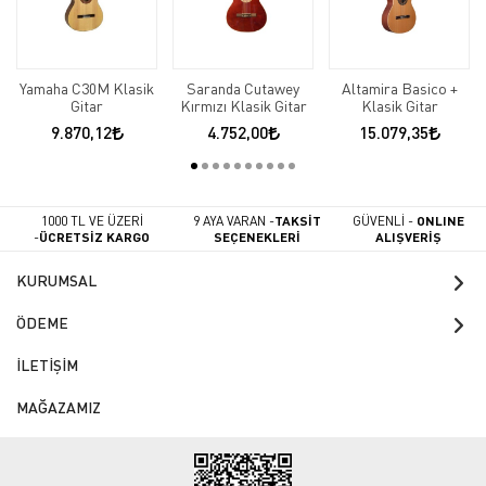
Yamaha C30M Klasik
Saranda Cutawey
Altamira Basico +
Gitar
Kırmızı Klasik Gitar
Klasik Gitar
9.870,12
4.752,00
15.079,35
1000 TL VE ÜZERİ
9 AYA VARAN -
TAKSİT
GÜVENLİ -
ONLINE
-
ÜCRETSİZ KARGO
SEÇENEKLERİ
ALIŞVERİŞ
KURUMSAL
ÖDEME
İLETİŞİM
MAĞAZAMIZ