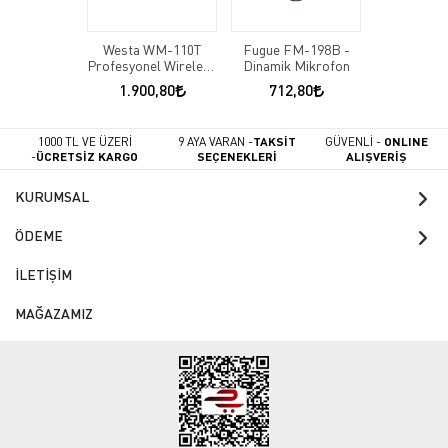
Westa WM-110T
Fugue FM-198B -
Profesyonel Wireless
Dinamik Mikrofon
Mikrofon
1.900,80
712,80
1000 TL VE ÜZERİ
9 AYA VARAN -
TAKSİT
GÜVENLİ -
ONLINE
-
ÜCRETSİZ KARGO
SEÇENEKLERİ
ALIŞVERİŞ
KURUMSAL
ÖDEME
İLETİŞİM
MAĞAZAMIZ