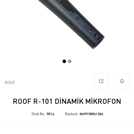
ROOF
ROOF R-101 DINAMIK MIKROFON
Stok No
5514
Barkod
8699158561284