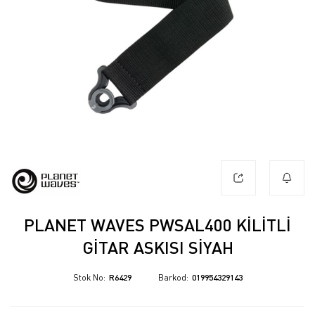
PLANET WAVES PWSAL400 KILITLI
GITAR ASKISI SIYAH
Stok No
R6429
Barkod
019954329143