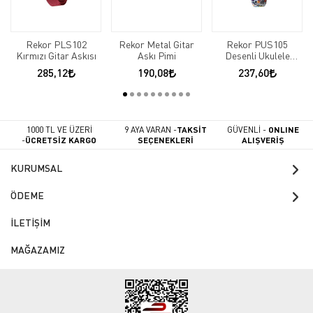
Rekor PLS102
Rekor Metal Gitar
Rekor PUS105
Kırmızı Gitar Askısı
Askı Pimi
Desenli Ukulele
Askısı
285,12
190,08
237,60
1000 TL VE ÜZERİ
9 AYA VARAN -
TAKSİT
GÜVENLİ -
ONLINE
-
ÜCRETSİZ KARGO
SEÇENEKLERİ
ALIŞVERİŞ
KURUMSAL
ÖDEME
İLETİŞİM
MAĞAZAMIZ