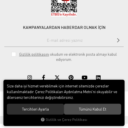
KAMPANYALARDAN HABERDAR OLMAK İÇİN
Gizlilik politikasını
okudum ve elektronik posta almayı kabul
ediyorum.
Size daha iyi hizmet verebilmek için internet sitemizde çerezler
kullanılmaktadır. Çerez Politikaları Aydınlatma Metni’ni okuyabilir ve
dilerseniz tercihlerinizi değiştirebilirsiniz.
© 2020
Rekor Müzik
. Tüm hakları saklıdır.
Tercihleri Ayarla
Tümünü Kabul Et
Gizlilik ve Çerez Politikası
®
Hipotenüs
Yeni Nesil E-Ticaret Sistemleri ile Hazırlanmıştır.