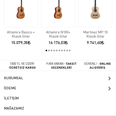
Altamira Basico +
Altamira N100+
Martinez MP 10
Klasik Gitar
Klasik Gitar
Klasik Gitar
15.079,35
16.176,03
9.741,60
1000 TL VE ÜZERİ
9 AYA VARAN -
TAKSİT
GÜVENLİ -
ONLINE
-
ÜCRETSİZ KARGO
SEÇENEKLERİ
ALIŞVERİŞ
KURUMSAL
ÖDEME
İLETİŞİM
MAĞAZAMIZ