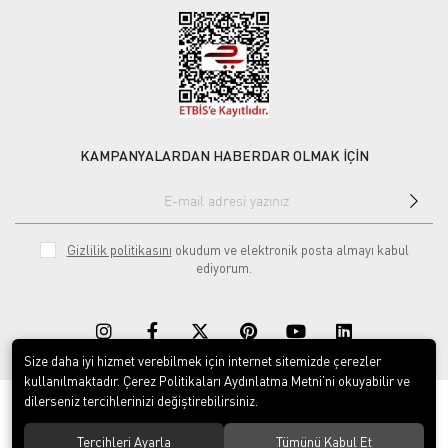
KAMPANYALARDAN HABERDAR OLMAK İÇİN
Gizlilik politikasını
okudum ve elektronik posta almayı kabul
ediyorum.
Size daha iyi hizmet verebilmek için internet sitemizde çerezler
kullanılmaktadır. Çerez Politikaları Aydınlatma Metni’ni okuyabilir ve
dilerseniz tercihlerinizi değiştirebilirsiniz.
© 2020
Rekor Müzik
. Tüm hakları saklıdır.
Tercihleri Ayarla
Tümünü Kabul Et