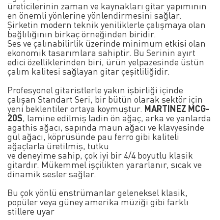
üreticilerinin zaman ve kaynakları gitar yapımının
en önemli yönlerine yönlendirmesini sağlar.
Şirketin modern teknik yeniliklerle çalışmaya olan
bağlılığının birkaç örneğinden biridir.
Ses ve çalınabilirlik üzerinde minimum etkisi olan
ekonomik tasarımlara sahiptir. Bu Serinin ayırt
edici özelliklerinden biri, ürün yelpazesinde üstün
çalım kalitesi sağlayan gitar çeşitliliğidir.
Profesyonel gitaristlerle yakın işbirliği içinde
çalışan Standart Seri, bir bütün olarak sektör için
yeni beklentiler ortaya koymuştur.
MARTINEZ MCG-
20S
, lamine edilmiş ladin ön ağaç, arka ve yanlarda
agathis ağacı, sapında maun ağacı ve klavyesinde
gül ağacı, köprüsünde pau ferro gibi kaliteli
ağaçlarla üretilmiş, tutku
ve deneyime sahip, çok iyi bir 4/4 boyutlu klasik
gitardır. Mükemmel işçilikten yararlanır, sıcak ve
dinamik sesler sağlar.
Bu çok yönlü enstrümanlar geleneksel klasik,
popüler veya güney amerika müziği gibi farklı
stillere uyar