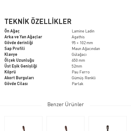
TEKNİK ÖZELLİKLER
Ön Ağaç
Lamine Ladin
Arka ve Yan Ağaçlar
Agathis
Gövde derinliği
95 > 102 mm
Sap Profili
Maun Ağacından
Klavye
Gülağacı
Ölçek Uzunluğu
650 mm
Üst Eşik Genişliği
52mm
Köprü
Pau Ferro
Akort Burguları
Gümüş Renkli
Gövde Cilası
Parlak
Benzer Ürünler