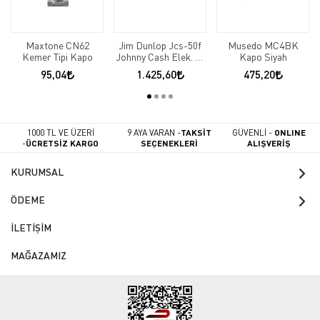
Maxtone CN62
Jim Dunlop Jcs-50f
Musedo MC4BK
Kemer Tipi Kapo
Johnny Cash Elek. ve
Kapo Siyah
Aks. Kapo
95,04
1.425,60
475,20
1000 TL VE ÜZERİ
9 AYA VARAN -
TAKSİT
GÜVENLİ -
ONLINE
-
ÜCRETSİZ KARGO
SEÇENEKLERİ
ALIŞVERİŞ
KURUMSAL
ÖDEME
İLETİŞİM
MAĞAZAMIZ