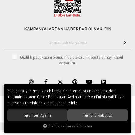
KAMPANYALARDAN HABERDAR OLMAK İÇİN
Gizlilik politikasını
okudum ve elektronik posta almayı kabul
ediyorum.
Size daha iyi hizmet verebilmek için internet sitemizde çerezler
kullanılmaktadır. Çerez Politikaları Aydınlatma Metni’ni okuyabilir ve
dilerseniz tercihlerinizi değiştirebilirsiniz.
© 2020
Rekor Müzik
. Tüm hakları saklıdır.
Tercihleri Ayarla
Tümünü Kabul Et
Gizlilik ve Çerez Politikası
®
Hipotenüs
Yeni Nesil E-Ticaret Sistemleri ile Hazırlanmıştır.