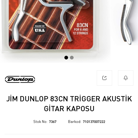
JIM DUNLOP 83CN TRIGGER AKUSTIK
GITAR KAPOSU
Stok No
7367
Barkod
710137007222