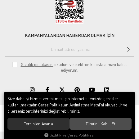
KAMPANYALARDAN HABERDAR OLMAK İÇİN
Gizlilik politikasını
okudum ve elektronik posta almayı kabul
ediyorum.
Size daha iyi hizmet verebilmek için internet sitemizde çerezler
kullanılmaktadır. Çerez Politikaları Aydınlatma Metni’ni okuyabilir ve
dilerseniz tercihlerinizi değiştirebilirsiniz.
© 2020
Rekor Müzik
. Tüm hakları saklıdır.
Tercihleri Ayarla
Tümünü Kabul Et
Gizlilik ve Çerez Politikası
®
Hipotenüs
Yeni Nesil E-Ticaret Sistemleri ile Hazırlanmıştır.