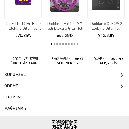
DR MTR-10 Hi-Beam
Daddarıo Exl120-7 7
Daddario XTE0942
Elektro Gitar Teli
Telli Elektro Gitar Teli
Elektro Gitar Teli
(Medium 10-46
570,24
665,28
712,80
1000 TL VE ÜZERİ
9 AYA VARAN -
TAKSİT
GÜVENLİ -
ONLINE
-
ÜCRETSİZ KARGO
SEÇENEKLERİ
ALIŞVERİŞ
KURUMSAL
ÖDEME
İLETİŞİM
MAĞAZAMIZ