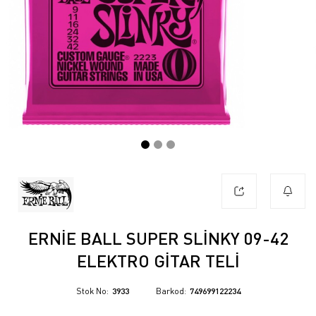
ERNIE BALL SUPER SLINKY 09-42
ELEKTRO GITAR TELI
Stok No
3933
Barkod
749699122234