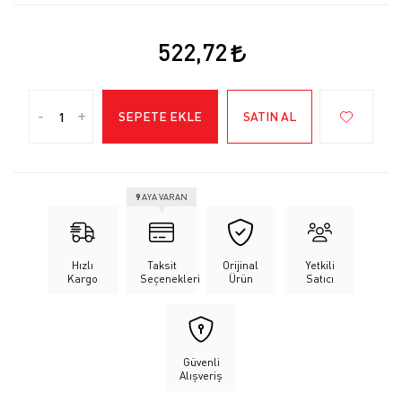
522,72
-
+
SEPETE EKLE
SATIN AL
9
AYA VARAN
Hızlı
Taksit
Orijinal
Yetkili
Kargo
Seçenekleri
Ürün
Satıcı
Güvenli
Alışveriş