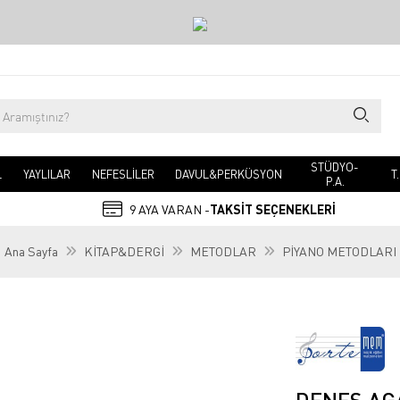
STÜDYO-
L
YAYLILAR
NEFESLİLER
DAVUL&PERKÜSYON
T
P.A.
9 AYA VARAN -
TAKSİT SEÇENEKLERİ
Ana Sayfa
KİTAP&DERGİ
METODLAR
PİYANO METODLARI
DENES AG