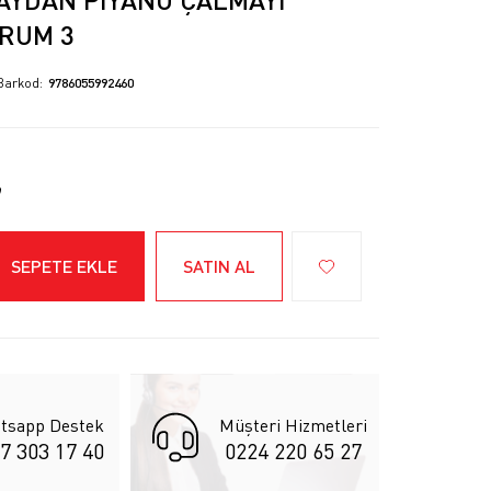
RUM 3
Barkod
9786055992460
SEPETE EKLE
SATIN AL
tsapp Destek
Müşteri Hizmetleri
7 303 17 40
0224 220 65 27