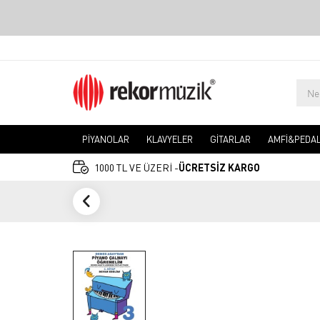
PİYANOLAR
KLAVYELER
GİTARLAR
AMFİ&PEDA
1000 TL VE ÜZERİ -
ÜCRETSİZ KARGO