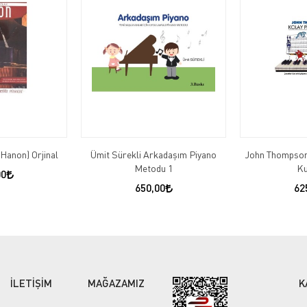
(Hanon) Orjinal
Ümit Sürekli Arkadaşım Piyano
John Thompson
Metodu 1
Ku
00
650,00
62
İLETİŞİM
MAĞAZAMIZ
K