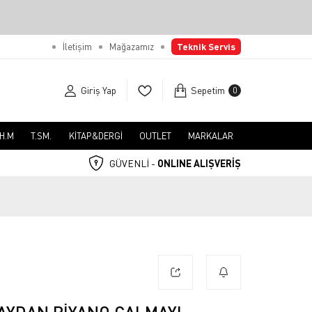
İletişim
Mağazamız
Teknik Servis
Giriş Yap
Sepetim
0
.H.M
T.SM.
KİTAP&DERGİ
OUTLET
MARKALAR
GÜVENLİ -
ONLINE ALIŞVERİŞ
AYDAN PIYANO ÇALMAYI