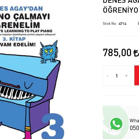
ÖĞRENIYO
Stok No
4714
785,00
-
+
Wha
050