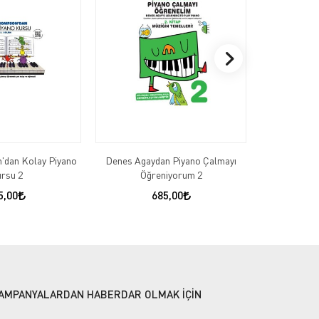
'dan Kolay Piyano
Denes Agaydan Piyano Çalmayı
Kardeşim P
rsu 2
Öğreniyorum 2
Biro
5,00
685,00
AMPANYALARDAN HABERDAR OLMAK İÇİN