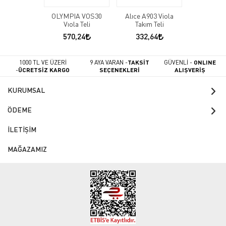
OLYMPIA VOS30
Alıce A903 Viola
Vıola Teli
Takım Teli
570,24
332,64
1000 TL VE ÜZERİ
9 AYA VARAN -
TAKSİT
GÜVENLİ -
ONLINE
-
ÜCRETSİZ KARGO
SEÇENEKLERİ
ALIŞVERİŞ
KURUMSAL
ÖDEME
İLETİŞİM
MAĞAZAMIZ