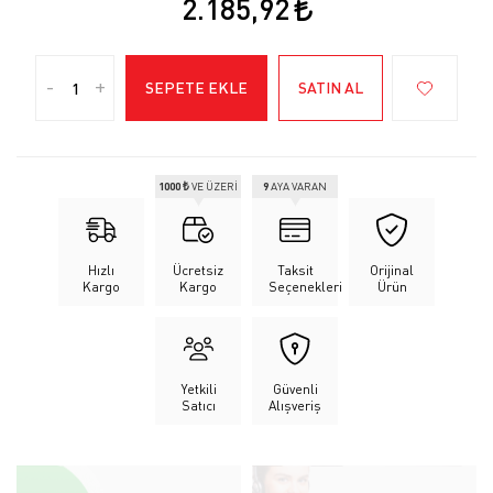
2.185,92
-
+
SEPETE EKLE
SATIN AL
1000 ₺
VE ÜZERİ
9
AYA VARAN
Hızlı
Ücretsiz
Taksit
Orijinal
Kargo
Kargo
Seçenekleri
Ürün
Yetkili
Güvenli
Satıcı
Alışveriş