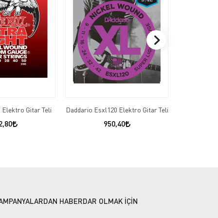
 Elektro Gitar Teli
Daddario Esxl120 Elektro Gitar Teli
Daddarıo Exl
2,80
950,40
AMPANYALARDAN HABERDAR OLMAK İÇİN