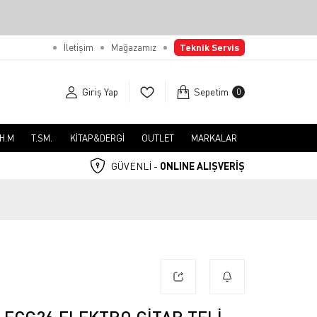
İletişim
Mağazamız
Teknik Servis
Giriş Yap
Sepetim
0
.H.M
T.SM.
KİTAP&DERGİ
OUTLET
MARKALAR
GÜVENLİ -
ONLINE ALIŞVERİŞ
 ECG26 ELEKTRO GITAR TELI