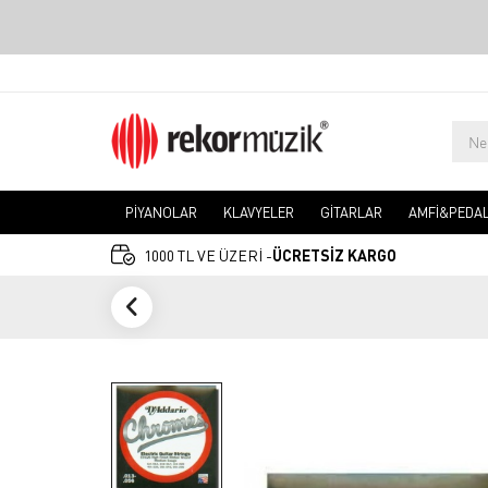
PİYANOLAR
KLAVYELER
GİTARLAR
AMFİ&PEDA
1000 TL VE ÜZERİ -
ÜCRETSİZ KARGO