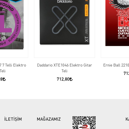
 7 Telli Elektro
Daddario XTE1046 Elektro Gitar
Ernie Ball 2210
Teli
Teli
71
28
712,80
İLETİŞİM
MAĞAZAMIZ
K