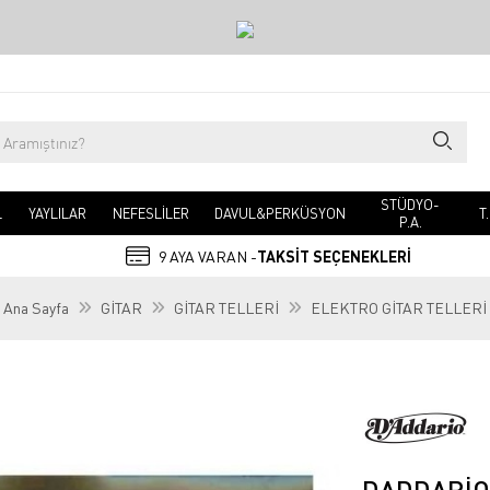
STÜDYO-
L
YAYLILAR
NEFESLİLER
DAVUL&PERKÜSYON
T
P.A.
9 AYA VARAN -
TAKSİT SEÇENEKLERİ
Ana Sayfa
GİTAR
GİTAR TELLERİ
ELEKTRO GİTAR TELLERİ
DADDARIO