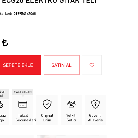
Barkod
019954147068
2
SEPETE EKLE
SATIN AL
₺
VE
9
AYA VARAN
Rİ
tsiz
Taksit
Orijinal
Yetkili
Güvenli
go
Seçenekleri
Ürün
Satıcı
Alışveriş