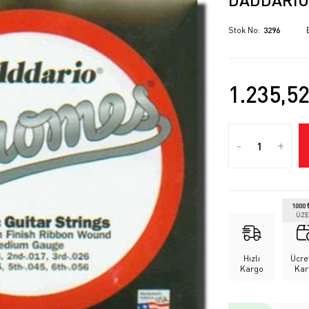
Stok No
3296
1.235,5
-
+
1000 
ÜZE
Hızlı
Ücre
Kargo
Kar