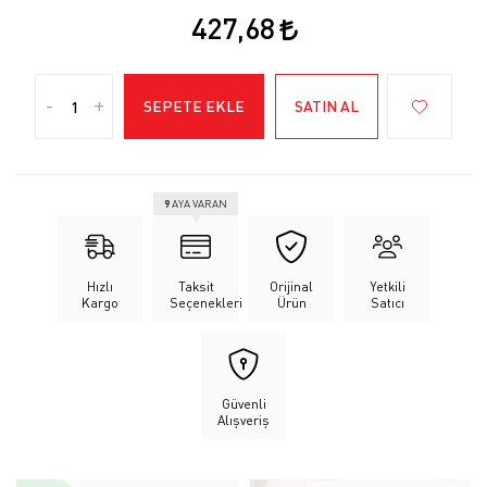
427,68
-
+
SEPETE EKLE
SATIN AL
9
AYA VARAN
Hızlı
Taksit
Orijinal
Yetkili
Kargo
Seçenekleri
Ürün
Satıcı
Güvenli
Alışveriş