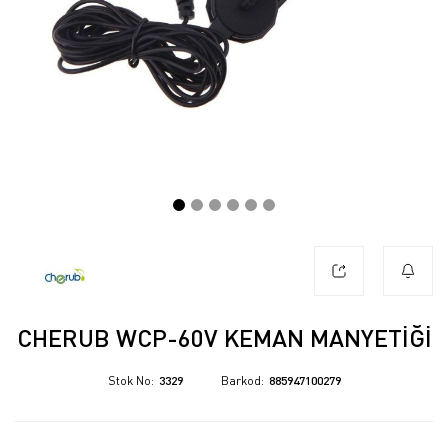
CHERUB WCP-60V KEMAN MANYETIĞI
Stok No
3329
Barkod
885947100279