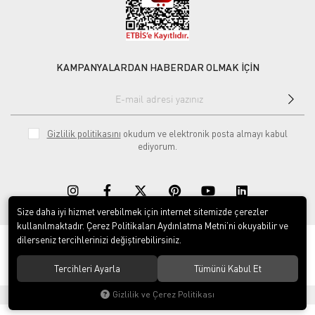
KAMPANYALARDAN HABERDAR OLMAK İÇİN
Gizlilik politikasını
okudum ve elektronik posta almayı kabul
ediyorum.
Size daha iyi hizmet verebilmek için internet sitemizde çerezler
kullanılmaktadır. Çerez Politikaları Aydınlatma Metni’ni okuyabilir ve
dilerseniz tercihlerinizi değiştirebilirsiniz.
© 2020
Rekor Müzik
. Tüm hakları saklıdır.
Tercihleri Ayarla
Tümünü Kabul Et
Gizlilik ve Çerez Politikası
®
Hipotenüs
Yeni Nesil E-Ticaret Sistemleri ile Hazırlanmıştır.