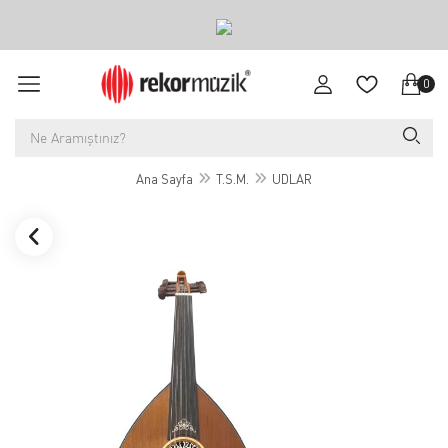
0
Ana Sayfa
T.S.M.
UDLAR