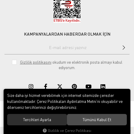
KAMPANYALARDAN HABERDAR OLMAK İÇİN
Gizlilik politikasını
okudum ve elektronik posta almayı kabul
ediyorum.
Size daha iyi hizmet verebilmek için internet sitemizde çerezler
kullanılmaktadır. Çerez Politikaları Aydınlatma Metni’ni okuyabilir ve
dilerseniz tercihlerinizi değiştirebilirsiniz.
© 2020
Rekor Müzik
. Tüm hakları saklıdır.
Tercihleri Ayarla
Tümünü Kabul Et
Gizlilik ve Çerez Politikası
®
Hipotenüs
Yeni Nesil E-Ticaret Sistemleri ile Hazırlanmıştır.