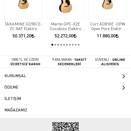
TAKAMİNE GD90CE-
Martin GPC-X2E
Cort AD810E -OPW
ZC NAT Elektro
Cocobolo Elektro
Open Pore Elektro
Akustik Gitar
Akustik Gitar
Akustik Gitar
50.371,20
52.272,00
11.880,00
1000 TL VE ÜZERİ
9 AYA VARAN -
TAKSİT
GÜVENLİ -
ONLINE
-
ÜCRETSİZ KARGO
SEÇENEKLERİ
ALIŞVERİŞ
KURUMSAL
ÖDEME
İLETİŞİM
MAĞAZAMIZ