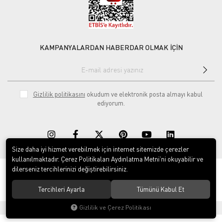
KAMPANYALARDAN HABERDAR OLMAK İÇİN
Gizlilik politikasını
okudum ve elektronik posta almayı kabul
ediyorum.
Size daha iyi hizmet verebilmek için internet sitemizde çerezler
kullanılmaktadır. Çerez Politikaları Aydınlatma Metni’ni okuyabilir ve
dilerseniz tercihlerinizi değiştirebilirsiniz.
© 2020
Rekor Müzik
. Tüm hakları saklıdır.
Tercihleri Ayarla
Tümünü Kabul Et
Gizlilik ve Çerez Politikası
®
Hipotenüs
Yeni Nesil E-Ticaret Sistemleri ile Hazırlanmıştır.