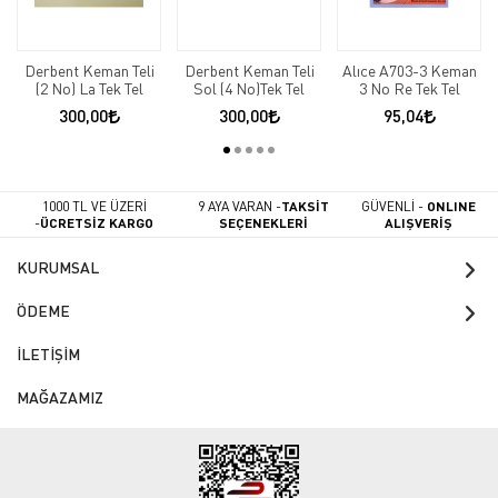
Derbent Keman Teli
Derbent Keman Teli
Alıce A703-3 Keman
(2 No) La Tek Tel
Sol (4 No)Tek Tel
3 No Re Tek Tel
300,00
300,00
95,04
1000 TL VE ÜZERİ
9 AYA VARAN -
TAKSİT
GÜVENLİ -
ONLINE
-
ÜCRETSİZ KARGO
SEÇENEKLERİ
ALIŞVERİŞ
KURUMSAL
ÖDEME
İLETİŞİM
MAĞAZAMIZ