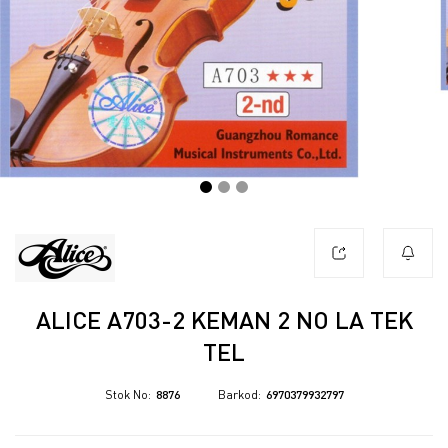
ALICE A703-2 KEMAN 2 NO LA TEK
TEL
Stok No
8876
Barkod
6970379932797