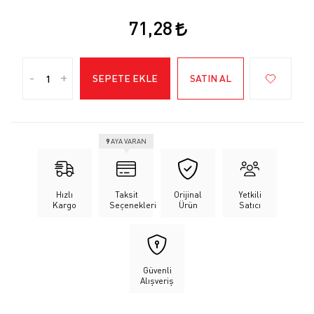
71,28
-
+
SEPETE EKLE
SATIN AL
9
AYA VARAN
Hızlı
Taksit
Orijinal
Yetkili
Kargo
Seçenekleri
Ürün
Satıcı
Güvenli
Alışveriş