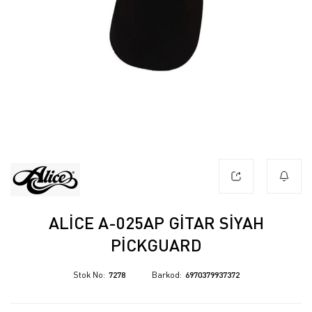
ALICE A-025AP GITAR SIYAH
PICKGUARD
Stok No
7278
Barkod
6970379937372